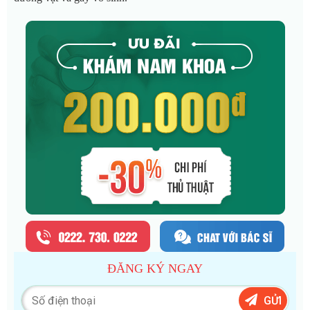
ĐĂNG KÝ NGAY
GỬI