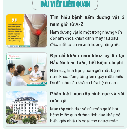
BÀI VIẾT LIÊN QUAN
Tìm hiểu bệnh nấm dương vật ở
nam giới từ A-Z
Nấm dương vật là một trong những vấn
đề nam khoa khiến cánh mày râu đau
đầu, mất tự tin và ảnh hưởng nặng nề
đến chất lượng cuộc sống. Hiểu rõ về căn
Địa chỉ khám nam khoa uy tín tại
bệnh này từ nguyên nhân, dấu...
Bắc Ninh an toàn, tiết kiệm chi phí
Hiện nay, tình trạng nam giới mắc bệnh
nam khoa đang tăng lên ngày một nhiều.
Do đó, nhu cầu khám chữa bệnh nam
khoa cũng tăng theo. Để an tâm điều
Phân biệt mụn rộp sinh dục và sùi
trị căn bệnh của mình thì việc tìm kiếm...
mào gà
Mụn rộp sinh dục và sùi mào gà là hai
bệnh lý lây qua đường tình dục khá phổ
biến, gây nhiều lo ngại cho người mắc
phải. Tuy nhiên, chúng là hai bệnh khác