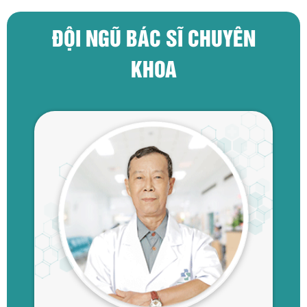
nhau, có các triệu chứng...
ĐỘI NGŨ BÁC SĨ CHUYÊN
KHOA