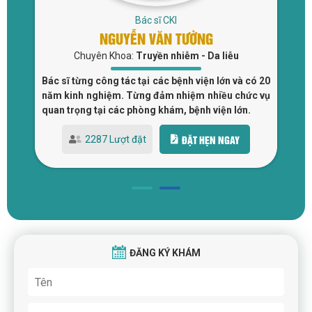
Bác sĩ CKI
NGUYỄN VĂN TƯỜNG
Chuyên Khoa:
Truyền nhiễm - Da liễu
 và
Bác sĩ từng công tác tại các bệnh viện lớn và có 20
Bá
tại
năm kinh nghiệm. Từng đảm nhiệm nhiều chức vụ
đi
quan trọng tại các phòng khám, bệnh viện lớn.
Bệ
ĐẶT HẸN NGAY
2287 Lượt đặt
ĐĂNG KÝ KHÁM