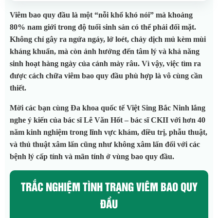
Viêm bao quy đầu là một “nỗi khổ khó nói” mà khoảng
80% nam giới trong độ tuổi sinh sản có thể phải đối mặt.
Không chỉ gây ra ngứa ngáy, lở loét, chảy dịch mủ kèm mùi
kháng khuẩn, mà còn ảnh hưởng đến tâm lý và khả năng
sinh hoạt hàng ngày của cánh mày râu. Vì vậy, việc tìm ra
được cách chữa viêm bao quy đầu phù hợp là vô cùng cần
thiết.
Mời các bạn cùng Đa khoa quốc tế Việt Sing Bắc Ninh lắng
nghe ý kiến của bác sĩ Lê Văn Hốt – bác sĩ CKII với hơn 40
năm kinh nghiệm trong lĩnh vực khám, điều trị, phẫu thuật,
và thủ thuật xâm lấn cũng như không xâm lấn đối với các
bệnh lý cấp tính và mãn tính ở vùng bao quy đầu.
TRẮC NGHIỆM TÌNH TRẠNG VIÊM BAO QUY
ĐẦU