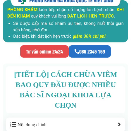
PHÒNG KHÁM
luôn tiếp nhận số lượng lớn bệnh nhân.
KHI
ĐẾN KHÁM
quý khách vui lòng
ĐẶT LỊCH HẸN TRƯỚC
.
Sẽ được cấp mã số khám ưu tiên, không mất thời gian
xếp hàng, chờ đợi.
Đặc biệt, khi đặt lịch hẹn trước
giảm 30% chi phí
.
Tư vấn online 24/24
086 2345 169
[TIẾT LỘ] CÁCH CHỮA VIÊM
BAO QUY ĐẦU ĐƯỢC NHIỀU
BÁC SĨ NGOẠI KHOA LỰA
CHỌN
Nội dung chính