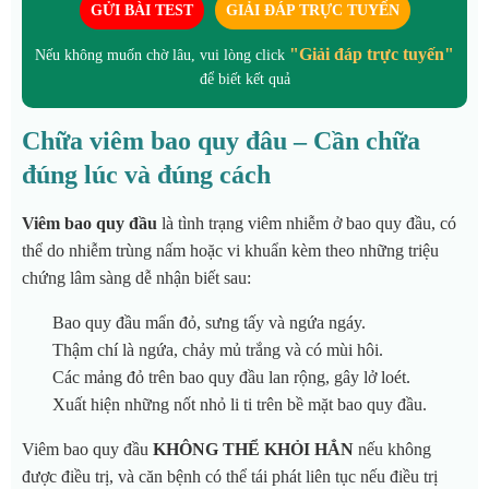
GỬI BÀI TEST
GIẢI ĐÁP TRỰC TUYẾN
"Giải đáp trực tuyến"
Nếu không muốn chờ lâu, vui lòng click
để biết kết quả
Chữa viêm bao quy đâu – Cần chữa
đúng lúc và đúng cách
Viêm bao quy đầu
là tình trạng viêm nhiễm ở bao quy đầu, có
thể do nhiễm trùng nấm hoặc vi khuẩn kèm theo những triệu
chứng lâm sàng dễ nhận biết sau:
Bao quy đầu mẩn đỏ, sưng tấy và ngứa ngáy.
Thậm chí là ngứa, chảy mủ trắng và có mùi hôi.
Các mảng đỏ trên bao quy đầu lan rộng, gây lở loét.
Xuất hiện những nốt nhỏ li ti trên bề mặt bao quy đầu.
Viêm bao quy đầu
KHÔNG THỂ KHỎI HẲN
nếu không
được điều trị, và căn bệnh có thể tái phát liên tục nếu điều trị