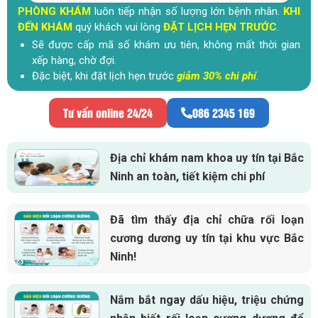
PHÒNG KHÁM
luôn tiếp nhận số lượng lớn bệnh nhân.
KHI
ĐẾN KHÁM
quý khách vui lòng
ĐẶT LỊCH HẸN TRƯỚC
.
Sẽ được cấp mã số khám ưu tiên, không mất thời gian
xếp hàng, chờ đợi.
Đặc biệt, khi đặt lịch hẹn trước
giảm 30% chi phí
.
Tư vấn online 24/24
086 2345 169
Địa chỉ khám nam khoa uy tín tại Bắc
Ninh an toàn, tiết kiệm chi phí
Đã tìm thấy địa chỉ chữa rối loạn
cương dương uy tín tại khu vực Bắc
Ninh!
Nắm bắt ngay dấu hiệu, triệu chứng