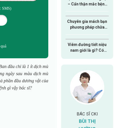
– Cẩn thận mắc bệnh
ức SMS)
nam khoa nguy hiểm
Chuyên gia mách bạn
phương pháp chữa
xuất tinh sớm hiệu quả
dành cho nam giới
Viêm đường tiết niệu
 quả
nam giới là gì? Có
nguy hiểm hay không?
Ban đầu chỉ là 1 ít dịch mủ
hững ngày sau màu dịch mủ
 cả phần đầu dương vật của
ệnh gì vậy bác sĩ?
IỆT HÀO
BÁC SĨ CKI
BÁC SĨ CKI
B
BÙI THỊ
LÊ ANH TUẤN
NGUY
n khoa: