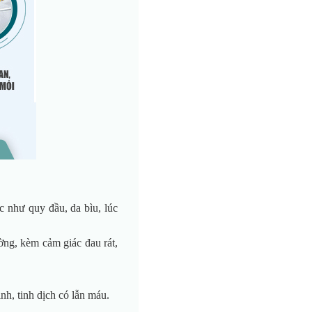
c như quy đầu, da bìu, lúc
ờng, kèm cảm giác đau rát,
nh, tinh dịch có lẫn máu.