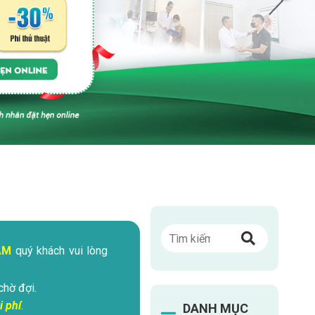
ÁM
quý khách vui lòng
chờ đợi.
i phí
.
DANH MỤC