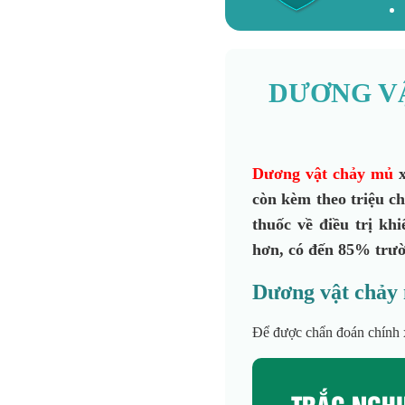
DƯƠNG VẬ
Dương vật chảy mủ
x
còn kèm theo triệu c
thuốc về điều trị kh
hơn, có đến 85% trườ
Dương vật chảy 
Để được chẩn đoán chính x
TRẮC NGH