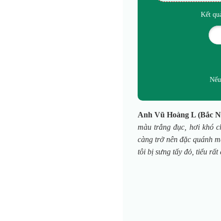
Kết qu
Nếu
Anh Vũ Hoàng L (Bắc N
màu trắng đục, hơi khó c
càng trở nên đặc quánh mà
tôi bị sưng tấy đỏ, tiểu r