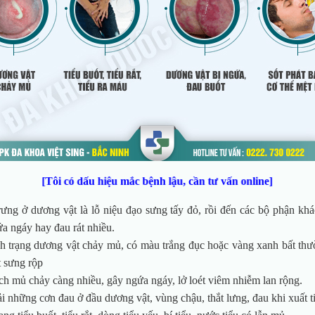
[Tôi có dấu hiệu mắc bệnh lậu, cần tư vấn online]
rưng ở dương vật là lỗ niệu đạo sưng tấy đỏ, rồi đến các bộ phận khá
a ngáy hay đau rát nhiều.
ình trạng dương vật chảy mủ, có màu trắng đục hoặc vàng xanh bất thư
 sưng rộp
ch mủ chảy càng nhiều, gây ngứa ngáy, lở loét viêm nhiễm lan rộng.
 những cơn đau ở đầu dương vật, vùng chậu, thắt lưng, đau khi xuất ti