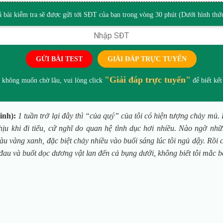
ả bài kiểm tra sẽ được gửi tới SĐT của bạn trong vòng 30 phút (Dưới hình th
GỬI BÀI TEST
GIẢI ĐÁP TRỰC TUYẾN
"Giải đáp trực tuyến"
 không muốn chờ lâu, vui lòng click
để biết kết
inh):
1 tuần trở lại đây thì “của quý” của tôi có hiện tượng chảy mủ. 
hịu khi đi tiểu, cứ nghĩ do quan hệ tình dục hơi nhiều. Nào ngờ n
u vàng xanh, đặc biệt chảy nhiều vào buổi sáng lúc tôi ngủ dậy. Rồi
ất đau và buốt dọc dương vật lan đến cả bụng dưới, không biết tôi mắc b
NGÔ V
THẦY THUỐC ƯU
TÚ, BSCKII
Chuyê