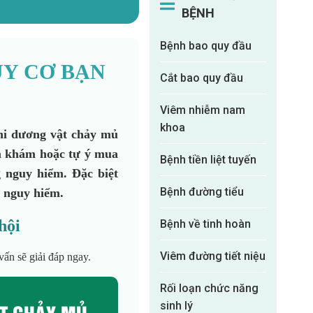
BỆNH
Bệnh bao quy đầu
UY CƠ BẠN
Cắt bao quy đầu
Viêm nhiễm nam
khoa
khi dương vật chảy mủ
ăm khám hoặc tự ý mua
Bệnh tiền liệt tuyến
g nguy hiểm. Đặc biệt
Bệnh đường tiểu
 nguy hiểm.
hội
Bệnh về tinh hoàn
Viêm đường tiết niệu
vấn sẽ giải đáp ngay.
Rối loạn chức năng
T CHẢY MỦ
sinh lý