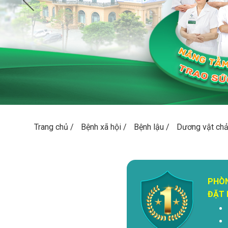
Trang chủ
/
Bệnh xã hội
/
Bệnh lậu
/
Dương vật chả
PHÒ
ĐẶT 