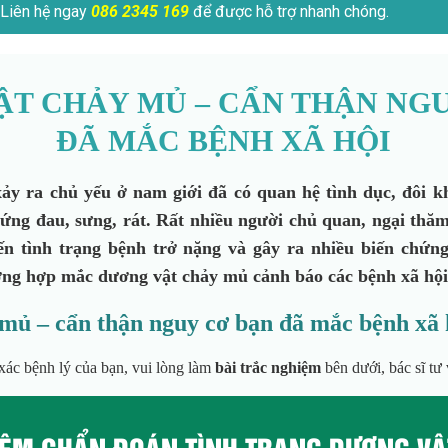
Liên hệ ngay
086 2345 169
để được hỗ trợ nhanh chóng.
T CHẢY MỦ – CẨN THẬN NG
ĐÃ MẮC BỆNH XÃ HỘI
ảy ra chủ yếu ở nam giới đã có quan hệ tình dục, đôi 
hứng đau, sưng, rát. Rất nhiều người chủ quan, ngại th
iến tình trạng bệnh trở nặng và gây ra nhiều biến chứn
ng hợp mắc dương vật chảy mủ cảnh báo các bệnh xã hội
mủ – cẩn thận nguy cơ bạn đã mắc bệnh xã 
ác bệnh lý của bạn, vui lòng làm
bài trắc nghiệm
bên dưới, bác sĩ tư 
IỆM CHẨN ĐOÁN TÌNH TRẠNG DƯƠNG VẬ