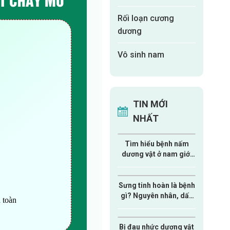
Rối loạn cương
dương
Vô sinh nam
TIN MỚI
NHẤT
Tìm hiểu bệnh nấm
dương vật ở nam giới
từ A-Z
Sưng tinh hoàn là bệnh
gì? Nguyên nhân, dấu
 toàn
hiệu và cách xử lý nam
giới cần biết
Bị đau nhức dương vật