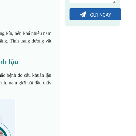
GỬI NGAY
ùng kín, nên khá nhiều nam
nặng. Tình trạng dương vật
nh lậu
mắc bệnh do cầu khuẩn lậu
ệnh, nam giới bắt đầu thấy