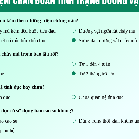
mủ kèm theo những triệu chứng nào?
 mủ kèm tiểu buốt, tiểu đau
Dương vật ngứa rát chảy mủ
oét có mùi hôi khó chịu
Sưng đau dương vật chảy mủ
 chảy mủ trong bao lâu rồi?
Từ 1 đến 4 tuần
áng
Từ 2 tháng trở lên
ệ tình dục hay chưa?
h dục
Chưa quan hệ tình dục
 dục có sử dụng bao cao su không?
o cao su
Dùng trong thời gian không an
quan hệ