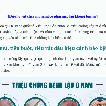
[Dương vật chảy mủ sáng có phải mắc lậu không bác sĩ?]
oa tại Đa khoa quốc tế Việt Sing Bắc Ninh, vì triệu chứng xảy ra ở v
ăm khám, đây là điều kiện “vô hình chung” khiến tình trạng bệnh trở 
g nguyên nhân mà sẽ có những biểu hiện cụ thể:
ủ, tiểu buốt, tiểu rắt dấu hiệu cảnh báo bệ
uẩn thường lây qua việc quan hệ tình dục không an toàn với người 
 ra. Sau khoảng thời gian 2-7 ngày khi quan hệ với đối tượng mắc b
ng như: