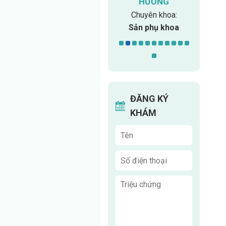
HƯỜNG
Chuyên khoa:
MIN
Chuyên khoa
Chuyên khoa:
Chuy
ngoại
Sản phụ khoa
Y học 
ĐĂNG KÝ
KHÁM