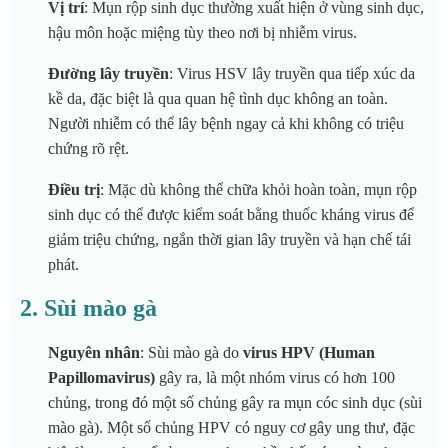
Vị trí
: Mụn rộp sinh dục thường xuất hiện ở vùng sinh dục,
hậu môn hoặc miệng tùy theo nơi bị nhiễm virus.
Đường lây truyền
: Virus HSV lây truyền qua tiếp xúc da
kề da, đặc biệt là qua quan hệ tình dục không an toàn.
Người nhiễm có thể lây bệnh ngay cả khi không có triệu
chứng rõ rệt.
Điều trị
: Mặc dù không thể chữa khỏi hoàn toàn, mụn rộp
sinh dục có thể được kiểm soát bằng thuốc kháng virus để
giảm triệu chứng, ngắn thời gian lây truyền và hạn chế tái
phát.
2.
Sùi mào gà
Nguyên nhân
: Sùi mào gà do
virus HPV (Human
Papillomavirus)
gây ra, là một nhóm virus có hơn 100
chủng, trong đó một số chủng gây ra mụn cóc sinh dục (sùi
mào gà). Một số chủng HPV có nguy cơ gây ung thư, đặc