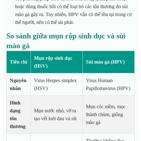
hoặc dùng thuốc bôi có thể loại bỏ các tổn thương do sùi
mào gà gây ra. Tuy nhiên, HPV vẫn có thể tồn tại trong cơ
thể người, nên có thể tái phát.
So sánh giữa mụn rộp sinh dục và sùi
mào gà
Mụn rộp sinh dục
Tiêu chí
Sùi mào gà (HPV)
(HSV)
Nguyên
Virus Herpes simplex
Virus Human
nhân
(HSV)
Papillomavirus (HPV)
Hình
Mụn cóc mềm, mọc
dạng
Mụn nước nhỏ, vỡ ra
thành chùm, giống
tổn
tạo vết loét đau và rát
mào gà
thương
Thường không đau,