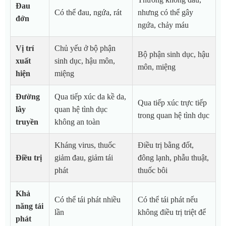
Đau
Có thể đau, ngứa, rát
nhưng có thể gây
đớn
ngứa, chảy máu
Vị trí
Chủ yếu ở bộ phận
Bộ phận sinh dục, hậu
xuất
sinh dục, hậu môn,
môn, miệng
hiện
miệng
Đường
Qua tiếp xúc da kề da,
Qua tiếp xúc trực tiếp
lây
quan hệ tình dục
trong quan hệ tình dục
truyền
không an toàn
Kháng virus, thuốc
Điều trị bằng đốt,
Điều trị
giảm đau, giảm tái
đông lạnh, phẫu thuật,
phát
thuốc bôi
Khả
Có thể tái phát nhiều
Có thể tái phát nếu
năng tái
lần
không điều trị triệt để
phát