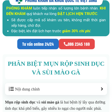
PHÒNG KHÁM
luôn tiếp nhận số lượng lớn bệnh nhân.
KHI
ĐẾN KHÁM
quý khách vui lòng
ĐẶT LỊCH HẸN TRƯỚC
.
Sẽ được cấp mã số khám ưu tiên, không mất thời gian
xếp hàng, chờ đợi.
Đặc biệt, khi đặt lịch hẹn trước
giảm 30% chi phí
.
Tư vấn online 24/24
086 2345 169
PHÂN BIỆT MỤN RỘP SINH DỤC
VÀ SÙI MÀO GÀ
Nội dung chính
Mụn rộp sinh dục
và
sùi mào gà
là hai bệnh lý lây qua đường
tình dục khá phổ biến, gây nhiều lo ngại cho người mắc phải.