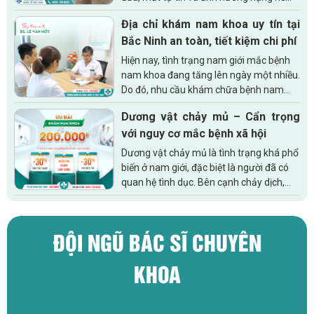
đến chất lượng cuộc sống. Hiểu rõ về căn
Địa chỉ khám nam khoa uy tín tại
bệnh này từ nguyên nhân, dấu...
Bắc Ninh an toàn, tiết kiệm chi phí
Hiện nay, tình trạng nam giới mắc bệnh
nam khoa đang tăng lên ngày một nhiều.
Do đó, nhu cầu khám chữa bệnh nam
khoa cũng tăng theo. Để an tâm điều
Dương vật chảy mủ – Cẩn trọng
trị căn bệnh của mình thì việc tìm kiếm...
với nguy cơ mắc bệnh xã hội
Dương vật chảy mủ là tình trạng khá phổ
biến ở nam giới, đặc biệt là người đã có
quan hệ tình dục. Bên cạnh chảy dịch,
một số người còn bị đau rát, sưng tấy…
ảnh hưởng lớn tới...
ĐỘI NGŨ BÁC SĨ CHUYÊN
KHOA