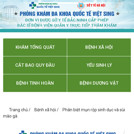
KHÁM TỔNG QUÁT
BỆNH XÃ HỘI
CẮT BAO QUY ĐẦU
YẾU SINH LÝ
BỆNH TINH HOÀN
BỆNH DƯƠNG VẬT
Trang chủ
/
Bệnh xã hội
/
Phân biệt mụn rộp sinh dục và sùi
mào gà