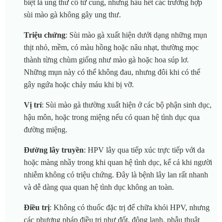
biệt là ung thư cổ tử cung, nhưng hầu hết các trường hợp
sùi mào gà không gây ung thư.
Triệu chứng
: Sùi mào gà xuất hiện dưới dạng những mụn
thịt nhỏ, mềm, có màu hồng hoặc nâu nhạt, thường mọc
thành từng chùm giống như mào gà hoặc hoa súp lơ.
Những mụn này có thể không đau, nhưng đôi khi có thể
gây ngứa hoặc chảy máu khi bị vỡ.
Vị trí
: Sùi mào gà thường xuất hiện ở các bộ phận sinh dục,
hậu môn, hoặc trong miệng nếu có quan hệ tình dục qua
đường miệng.
Đường lây truyền
: HPV lây qua tiếp xúc trực tiếp với da
hoặc màng nhầy trong khi quan hệ tình dục, kể cả khi người
nhiễm không có triệu chứng. Đây là bệnh lây lan rất nhanh
và dễ dàng qua quan hệ tình dục không an toàn.
Điều trị
: Không có thuốc đặc trị để chữa khỏi HPV, nhưng
các phương pháp điều trị như đốt, đông lạnh, phẫu thuật