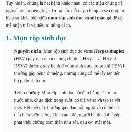
Tuy nhiên, chúng là hai bệnh khác nhau, có các triệu chứng và
nguyên nhân riêng biệt. Trong bài viết này, chúng ta sẽ cùng tìm
hiểu sự khác biệt giữa
mụn rộp sinh dục
và
sùi mào gà
để có
thể nhận biết và điều trị đúng cách.
1.
Mụn rộp sinh dục
Nguyên nhân
: Mụn rộp sinh dục do virus
Herpes simplex
(HSV) gây ra, có hai chủng chính là HSV-1 và HSV-2.
HSV-2 thường gây bệnh ở vùng sinh dục, trong khi HSV-1
thường gây bệnh ở miệng, nhưng cũng có thể lây lan đến
bộ phận sinh dục.
Triệu chứng
: Mụn rộp sinh dục bắt đầu bằng các mụn
nước nhỏ, chứa dịch trong suốt, có thể vỡ ra và tạo ra vết
loét. Vết loét này thường gây đau, rát, ngứa và có thể có
dấu hiệu viêm sưng. Bên cạnh đó, người bệnh có thể gặp
phải triệu chứng toàn thân như sốt, đau cơ, mệt mỏi.