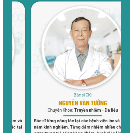
Bác sĩ CKI
NGUYỄN VĂN TƯỜNG
Chuyên Khoa:
Truyền nhiễm - Da liễu
 và
Bác sĩ từng công tác tại các bệnh viện lớn và có 20
Bá
tại
năm kinh nghiệm. Từng đảm nhiệm nhiều chức vụ
đi