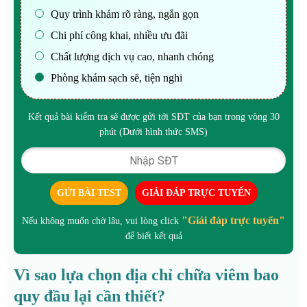
Quy trình khám rõ ràng, ngắn gọn
Chi phí công khai, nhiều ưu đãi
Chất lượng dịch vụ cao, nhanh chóng
Phòng khám sạch sẽ, tiện nghi
Kết quả bài kiểm tra sẽ được gửi tới SĐT của bạn trong vòng 30
phút (Dưới hình thức SMS)
GỬI BÀI TEST
GIẢI ĐÁP TRỰC TUYẾN
"Giải đáp trực tuyến"
Nếu không muốn chờ lâu, vui lòng click
để biết kết quả
Vì sao lựa chọn địa chỉ chữa viêm bao
quy đầu lại cần thiết?