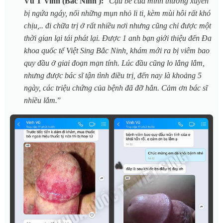
Vũ T Vinh (Bắc Ninh ):
“
Cậu bé của mình thường xuyên
bị ngứa ngáy, nổi những mụn nhỏ li ti, kèm mùi hôi rất khó
chịu,.. đi chữa trị ở rất nhiều nơi nhưng cũng chỉ được một
thời gian lại tái phát lại.
Được 1 anh bạn giới thiệu đến
Đa
khoa quốc tế Việt Sing Bắc Ninh
, khám mới ra bị viêm bao
quy đầu ở giai đoạn mạn tính. Lúc đầu cũng lo lắng lắm,
nhưng được bác sĩ tận tình điều trị, đến nay là khoảng 5
ngày, các triệu chứng của bệnh đã đỡ hẳn. Cảm ơn bác sĩ
nhiều lắm.
”