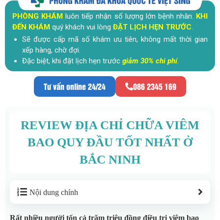
PHÒNG KHÁM
luôn tiếp nhận số lượng lớn bệnh nhân.
KHI
ĐẾN KHÁM
quý khách vui lòng
ĐẶT LỊCH HẸN TRƯỚC
.
Sẽ được cấp mã số khám ưu tiên, không mất thời gian
xếp hàng, chờ đợi.
Đặc biệt, khi đặt lịch hẹn trước
giảm 30% chi phí
.
Tư vấn online 24/24
086 2345 169
REVIEW ĐỊA CHỈ CHỮA VIÊM
BAO QUY ĐẦU TỐT NHẤT Ở
BẮC NINH
Nội dung chính
Rất nhiều người tốn cả trăm triệu đồng điều trị viêm bao