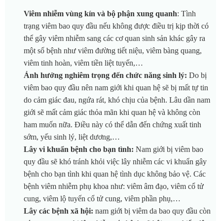
Viêm nhiễm vùng kín và bộ phận xung quanh
: Tình
trạng viêm bao quy đầu nếu không được điều trị kịp thời có
thể gây viêm nhiễm sang các cơ quan sinh sản khác gây ra
một số bệnh như viêm đường tiết niệu, viêm bàng quang,
viêm tinh hoàn, viêm tiền liệt tuyến,…
Ảnh hưởng nghiêm trọng đến chức năng sinh lý:
Do bị
viêm bao quy đầu nên nam giới khi quan hệ sẽ bị mất tự tin
do cảm giác đau, ngứa rát, khó chịu của bệnh. Lâu dần nam
giới sẽ mất cảm giác thỏa mãn khi quan hệ và không còn
ham muốn nữa. Điều này có thể dẫn đến chứng xuất tinh
sớm, yếu sinh lý, liệt dương,…
Lây vi khuẩn bệnh cho bạn tình:
Nam giới bị viêm bao
quy đầu sẽ khó tránh khỏi việc lây nhiễm các vi khuẩn gây
bệnh cho bạn tình khi quan hệ tình dục không bảo vệ. Các
bệnh viêm nhiễm phụ khoa như: viêm âm đạo, viêm cổ tử
cung, viêm lộ tuyến cổ tử cung, viêm phần phụ,…
Lây các bệnh xã hội:
nam giới bị viêm da bao quy đầu còn