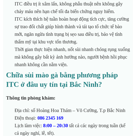
ITC điều trị ít xâm lấn, không phẫu thuật nên không gây
chảy máu nên hạn chế tối đa biến chứng nguy hiểm.
ITC kích thích hệ tuần hoàn hoạt động tích cực, tăng cường
sự trao đổi chất giúp hình thành và tái tạo tổ chức tế bào
mới, ngăn ngừa tình trạng bị sẹo sau điều trị, bảo vệ tính
thẩm mỹ tại khu vực tổn thương.
Thời gian thực hiện nhanh, nốt sùi nhanh chóng rụng xuống
mà không gây bất kỳ ảnh hưởng nào, người bệnh hồi phục
nhanh không cần nằm viện.
Chữa sùi mào gà bằng phương pháp
ITC ở đâu uy tín tại Bắc Ninh?
Thông tin phòng khám:
Địa chỉ: số Hoàng Hoa Thám – Võ Cường, T.p Bắc Ninh
Điện thoại:
086 2345 169
Lịch làm việc:
8:00 – 20:30
tất cả các ngày trong tuần (kể
cả ngày nghỉ, lễ, tết).