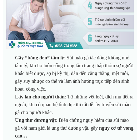
Gây “bóng đen” tâm lý
: Sùi mào gà tác động không nhỏ
tâm lý, khi họ luôn sống trong tâm trạng thấp thỏm sợ người
khác biết được, sợ bị kỳ thị, dẫn đến căng thẳng, mệt mỏi,
gây suy nhược cơ thể và làm ảnh hưởng trực tiếp đến sinh
hoạt, công việc.
Lây lan cho người thân
: Từ những vết loét, dịch mủ tiết ra
ngoài, khi có quan hệ tình dục thì rất dễ lây truyền sùi mào
gà cho người khác.
Ung thư dương vật:
Biến chứng nguy hiểm của sùi mào
gà với nam giới là ung thư dương vật, gây
nguy cơ tử vong
cao…