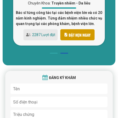
Chuyên Khoa:
Truyền nhiễm - Da liễu
 và
Bác sĩ từng công tác tại các bệnh viện lớn và có 20
Bá
tại
năm kinh nghiệm. Từng đảm nhiệm nhiều chức vụ
đi
quan trọng tại các phòng khám, bệnh viện lớn.
Bệ
ĐẶT HẸN NGAY
2287 Lượt đặt
ĐĂNG KÝ KHÁM