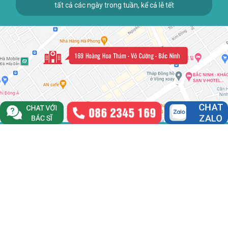
tất cả các ngày trong tuần, kể cả lễ tết
CÔNG TY TNHH BỆNH VIỆN ĐA KHOA QUỐC TẾ VIỆT SING
Số đăng ký kinh doanh: 2301238546
Cấp bởi Sở kế hoạch và đầu tư tỉnh Bắc Ninh, đăng ký lần đầu ngày
29 tháng 03 năm 2023
GIỚI THIỆU
CƠ SỞ VẬT CHẤT
BÁC SĨ CHUYÊN KHOA