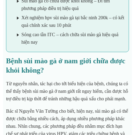
Sùi mào gà có chữa được khỏi không – Đi tìm
phương pháp điều trị hiệu quả
Xét nghiệm hpv sùi mào gà tại bắc ninh 200k – có kết
quả chính xác sau 10 phút
Sóng cao tần ITC – cách chữa sùi mào gà hiệu quả
hiện nay
Bệnh sùi mào gà ở nam giới chữa được
khỏi không?
Từ nguyên nhân, tác hại cho tới biểu hiện của bệnh, chúng ta có
thể thấy bệnh sùi mào gà ở nam giới rất nguy hiểm, cần được hỗ
trợ điều trị kịp thời để tránh những hậu quả xấu cho phái mạnh.
Bác sĩ Nguyễn Văn Tường cho biết, hiện nay, sùi mào gà có thể
được chữa bằng nhiều cách, áp dụng nhiều phương pháp khác
nhau. Nhìn chung, các phương pháp đều nhằm mục đích hạn
chế sự phát triển của virus HPV, giảm các triệu chứng bệnh và