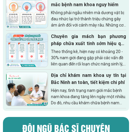
mắc bệnh nam khoa nguy hiểm
Không phải ngẫu nhiên mà dương vật bị
đau nhức lại trở thành triệu chứng gây
ám ảnh đối với cánh mày râu. Những cơn
đau buốt kéo dài gây ra sự khó chịu, bứt
Chuyên gia mách bạn phương
rứt khiến bạn không thể...
pháp chữa xuất tinh sớm hiệu quả
dành cho nam giới
Theo thống kê, hiện nay có khoảng 20 -
30% nam giới đang gặp phải các vấn đề
liên quan đến rối loạn chức năng sinh lý,
trong đó có bệnh xuất tinh sớm. Tình
Địa chỉ khám nam khoa uy tín tại
trạng này kéo dài không...
Bắc Ninh an toàn, tiết kiệm chi phí
Hiện nay, tình trạng nam giới mắc bệnh
nam khoa đang tăng lên ngày một nhiều.
Do đó, nhu cầu khám chữa bệnh nam
khoa cũng tăng theo. Để an tâm điều
trị căn bệnh của mình thì việc tìm kiếm...
ĐỘI NGŨ BÁC SĨ CHUYÊN