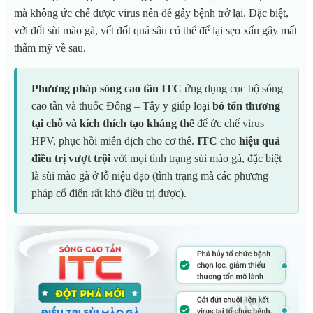
mà không ức chế được virus nên dễ gây bệnh trở lại. Đặc biệt,
với đốt sùi mào gà, vết đốt quá sâu có thể để lại sẹo xấu gây mất
thẩm mỹ về sau.
Phương pháp sóng cao tần ITC
ứng dụng cục bộ sóng
cao tần và thuốc Đông – Tây y giúp loại
bỏ tổn thương
tại chỗ và kích thích tạo kháng thể
để ức chế virus
HPV, phục hồi miễn dịch cho cơ thể.
ITC
cho
hiệu quả
điều trị vượt trội
với mọi tình trạng sùi mào gà, đặc biệt
là sùi mào gà ở lỗ niệu đạo (tình trạng mà các phương
pháp cổ điển rất khó điều trị được).