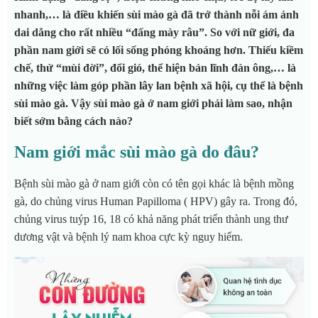
nhanh,… là điều khiến sùi mào gà đã trở thành nỗi ám ảnh
dai dẳng cho rất nhiều “đấng mày râu”. So với nữ giới, đa
phần nam giới sẽ có lối sống phóng khoáng hơn. Thiếu kiềm
chế, thử “mùi đời”, đổi gió, thể hiện bản lĩnh đàn ông,… là
những việc làm góp phần lây lan bệnh xã hội, cụ thể là bệnh
sùi mào gà. Vậy sùi mào gà ở nam giới phải làm sao, nhận
biết sớm bằng cách nào?
Nam giới mắc sùi mào gà do đâu?
Bệnh sùi mào gà ở nam giới còn có tên gọi khác là bệnh mồng
gà, do chủng virus Human Papilloma ( HPV) gây ra. Trong đó,
chủng virus tuýp 16, 18 có khả năng phát triển thành ung thư
dương vật và bệnh lý nam khoa cực kỳ nguy hiểm.