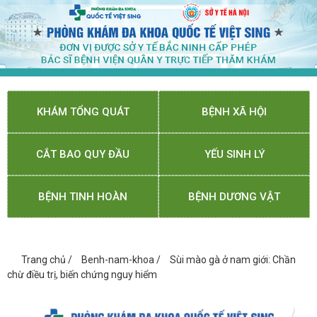
KHÁM TỔNG QUÁT
BỆNH XÃ HỘI
CẮT BAO QUY ĐẦU
YẾU SINH LÝ
BỆNH TINH HOÀN
BỆNH DƯƠNG VẬT
Trang chủ
/
Benh-nam-khoa
/
Sùi mào gà ở nam giới: Chần
chừ điều trị, biến chứng nguy hiểm