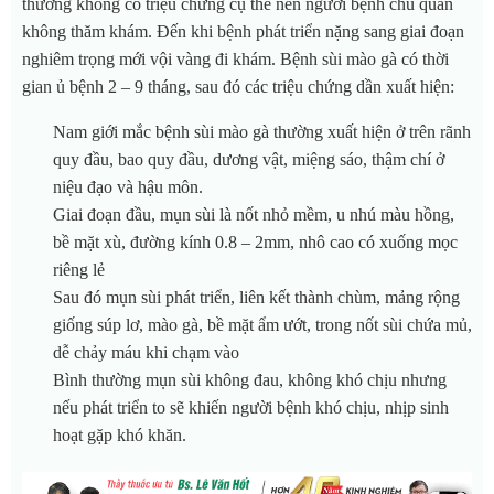
thường không có triệu chứng cụ thể nên người bệnh chủ quan
không thăm khám. Đến khi bệnh phát triển nặng sang giai đoạn
nghiêm trọng mới vội vàng đi khám. Bệnh sùi mào gà có thời
gian ủ bệnh 2 – 9 tháng, sau đó các triệu chứng dần xuất hiện:
Nam giới mắc bệnh sùi mào gà thường xuất hiện ở trên rãnh
quy đầu, bao quy đầu, dương vật, miệng sáo, thậm chí ở
niệu đạo và hậu môn.
Giai đoạn đầu, mụn sùi là nốt nhỏ mềm, u nhú màu hồng,
bề mặt xù, đường kính 0.8 – 2mm, nhô cao có xuống mọc
riêng lẻ
Sau đó mụn sùi phát triển, liên kết thành chùm, mảng rộng
giống súp lơ, mào gà, bề mặt ẩm ướt, trong nốt sùi chứa mủ,
dễ chảy máu khi chạm vào
Bình thường mụn sùi không đau, không khó chịu nhưng
nếu phát triển to sẽ khiến người bệnh khó chịu, nhịp sinh
hoạt gặp khó khăn.