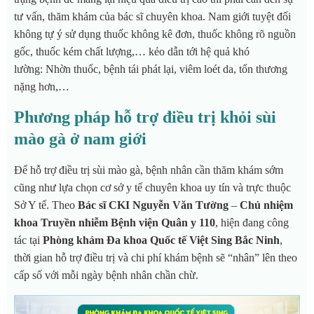
tư vấn, thăm khám của bác sĩ chuyên khoa. Nam giới tuyệt đối
không tự ý sử dụng thuốc không kê đơn, thuốc không rõ nguồn
gốc, thuốc kém chất lượng,… kẻo dẫn tới hệ quả khó
lường: Nhờn thuốc, bệnh tái phát lại, viêm loét da, tổn thương
nặng hơn,…
Phương pháp hỗ trợ điều trị khỏi sùi
mào gà ở nam giới
Để hỗ trợ điều trị sùi mào gà, bệnh nhân cần thăm khám sớm
cũng như lựa chọn cơ sở y tế chuyên khoa uy tín và trực thuộc
Sở Y tế. Theo
Bác sĩ CKI Nguyễn Văn Tường
–
Chủ nhiệm
khoa Truyền nhiễm Bệnh viện Quân y 110
, hiện đang công
tác tại
Phòng khám Đa khoa Quốc tế Việt Sing Bắc Ninh
,
thời gian hỗ trợ điều trị và chi phí khám bệnh sẽ “nhân” lên theo
cấp số với mỗi ngày bệnh nhân chần chừ.