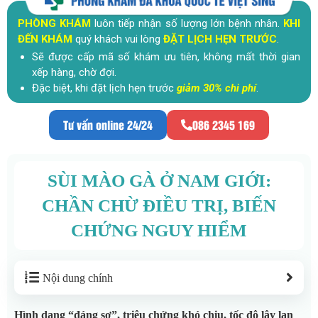
PHÒNG KHÁM
luôn tiếp nhận số lượng lớn bệnh nhân.
KHI
ĐẾN KHÁM
quý khách vui lòng
ĐẶT LỊCH HẸN TRƯỚC
.
Sẽ được cấp mã số khám ưu tiên, không mất thời gian
xếp hàng, chờ đợi.
Đặc biệt, khi đặt lịch hẹn trước
giảm 30% chi phí
.
Tư vấn online 24/24
086 2345 169
SÙI MÀO GÀ Ở NAM GIỚI:
CHẦN CHỪ ĐIỀU TRỊ, BIẾN
CHỨNG NGUY HIỂM
Nội dung chính
Hình dạng “đáng sợ”, triệu chứng khó chịu, tốc độ lây lan