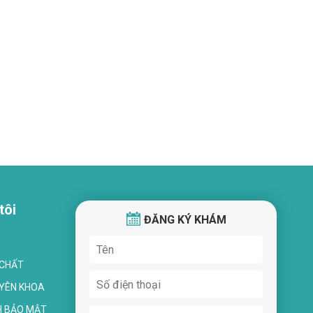
BÁC SĨ CKII
BÁC SĨ CKI
NGUYỄN VĂN ĐÁNG
BẠCH THỊ THƯƠN
Chuyên khoa:
Chuyên khoa:
Chẩn đoán hình ảnh
Phục hồi chức năn
tôi
ĐĂNG KÝ KHÁM
 CHẤT
UYÊN KHOA
H BẢO MẬT