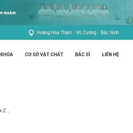
Hoàng Hoa Thám - Võ Cường - Bắc Ninh
 KHOA
CƠ SỞ VẬT CHẤT
BÁC SĨ
LIÊN HỆ
A-Z
...