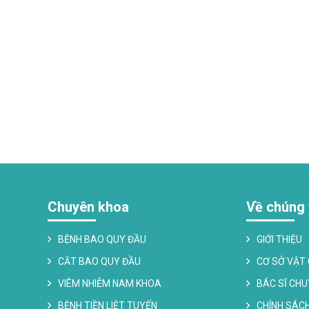
CKI
THẠC SĨ
Ị MINH TÂM
PHẠM VĂN CHIỂN
 khoa:
Chuyên khoa:
 truyền
Xét nghiệm
Chuyên khoa
Về chúng 
BỆNH BAO QUY ĐẦU
GIỚI THIỆU
CẮT BAO QUY ĐẦU
CƠ SỞ VẬT
VIÊM NHIỄM NAM KHOA
BÁC SĨ CH
BỆNH TIỀN LIỆT TUYẾN
CHÍNH SÁC