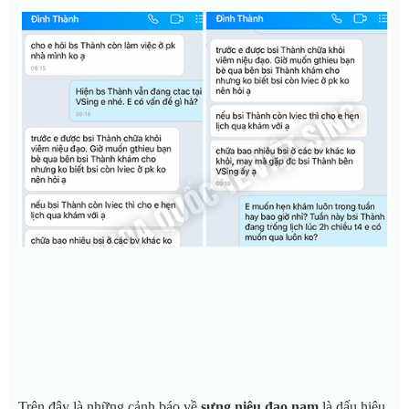
Trên đây là những cảnh báo về
sưng niệu đạo nam
là dấu hiệu