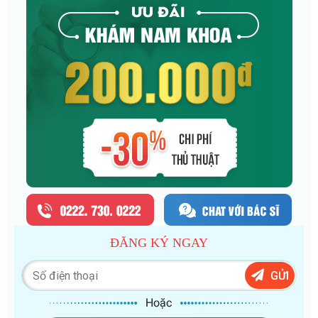
ĐĂNG KÝ NGAY
GỬI