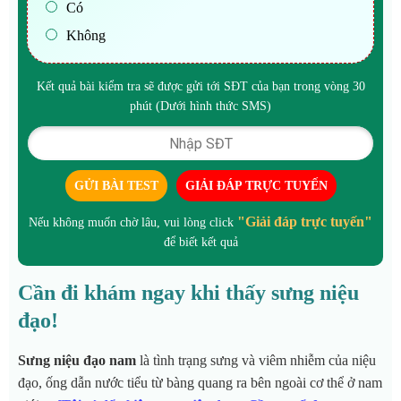
Có
Không
Kết quả bài kiểm tra sẽ được gửi tới SĐT của bạn trong vòng 30
phút (Dưới hình thức SMS)
GỬI BÀI TEST
GIẢI ĐÁP TRỰC TUYẾN
"Giải đáp trực tuyến"
Nếu không muốn chờ lâu, vui lòng click
để biết kết quả
Cần đi khám ngay khi thấy sưng niệu
đạo!
Sưng niệu đạo nam
là tình trạng sưng và viêm nhiễm của niệu
đạo, ống dẫn nước tiểu từ bàng quang ra bên ngoài cơ thể ở nam