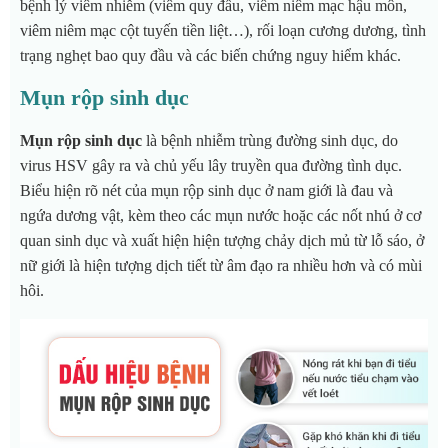
bệnh lý viêm nhiễm (viêm quy đầu, viêm niêm mạc hậu môn,
viêm niêm mạc cột tuyến tiền liệt…), rối loạn cương dương, tình
trạng nghẹt bao quy đầu và các biến chứng nguy hiểm khác.
Mụn rộp sinh dục
Mụn rộp sinh dục
là bệnh nhiễm trùng đường sinh dục, do
virus HSV gây ra và chủ yếu lây truyền qua đường tình dục.
Biểu hiện rõ nét của mụn rộp sinh dục ở nam giới là đau và
ngứa dương vật, kèm theo các mụn nước hoặc các nốt nhú ở cơ
quan sinh dục và xuất hiện hiện tượng chảy dịch mủ từ lỗ sáo, ở
nữ giới là hiện tượng dịch tiết từ âm đạo ra nhiều hơn và có mùi
hôi.