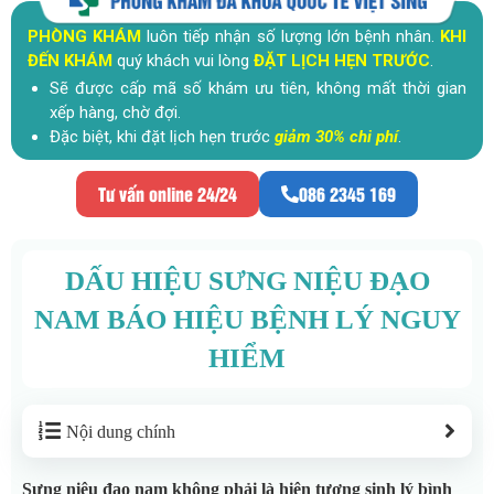
PHÒNG KHÁM
luôn tiếp nhận số lượng lớn bệnh nhân.
KHI
ĐẾN KHÁM
quý khách vui lòng
ĐẶT LỊCH HẸN TRƯỚC
.
Sẽ được cấp mã số khám ưu tiên, không mất thời gian
xếp hàng, chờ đợi.
Đặc biệt, khi đặt lịch hẹn trước
giảm 30% chi phí
.
Tư vấn online 24/24
086 2345 169
DẤU HIỆU SƯNG NIỆU ĐẠO
NAM BÁO HIỆU BỆNH LÝ NGUY
HIỂM
Nội dung chính
Sưng niệu đạo nam không phải là hiện tượng sinh lý bình