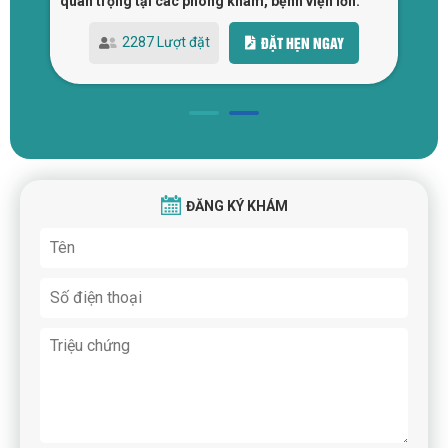
quan trọng tại các phòng khám, bệnh viện lớn.
Bệ
ĐẶT HẸN NGAY
2287 Lượt đặt
ĐĂNG KÝ KHÁM