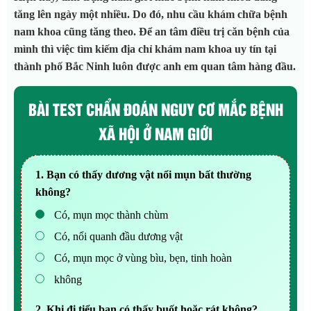
tăng lên ngày một nhiều. Do đó, nhu cầu khám chữa bệnh
nam khoa cũng tăng theo. Để an tâm điều trị căn bệnh của
mình thì việc tìm kiếm địa chỉ khám nam khoa uy tín tại
thành phố Bắc Ninh luôn được anh em quan tâm hàng đầu.
BÀI TEST CHẨN ĐOÁN NGUY CƠ MẮC BỆNH
XÃ HỘI Ở NAM GIỚI
1. Bạn có thấy dương vật nổi mụn bất thường
không?
Có, mụn mọc thành chùm
Có, nổi quanh đầu dương vật
Có, mụn mọc ở vùng bìu, bẹn, tinh hoàn
không
2. Khi đi tiểu bạn có thấy buốt hoặc rát không?