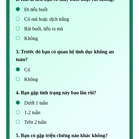
Đi tiểu buốt
Có mủ hoặc dịch trắng
Rát buốt, tiểu ra mủ
Không
3. Trước đó bạn có quan hệ tình dục không an
toàn?
Có
Không
4. Bạn gặp tình trạng này bao lâu rồi?
Dưới 1 tuần
1-2 tuần
Trên 2 tuần
5. Bạn có gặp triệu chứng nào khác không?