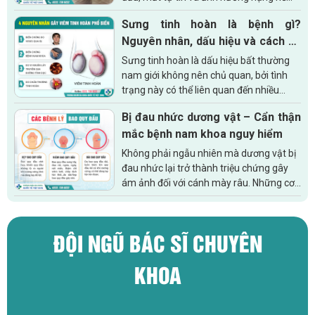
đến chất lượng cuộc sống. Hiểu rõ về căn
Sưng tinh hoàn là bệnh gì?
bệnh này từ nguyên nhân, dấu...
Nguyên nhân, dấu hiệu và cách xử
lý nam giới cần biết
Sưng tinh hoàn là dấu hiệu bất thường
nam giới không nên chủ quan, bởi tình
trạng này có thể liên quan đến nhiều
bệnh lý ảnh hưởng đến sức khỏe sinh
Bị đau nhức dương vật – Cẩn thận
sản, chức năng sinh lý và chất lượng...
mắc bệnh nam khoa nguy hiểm
Không phải ngẫu nhiên mà dương vật bị
đau nhức lại trở thành triệu chứng gây
ám ảnh đối với cánh mày râu. Những cơn
đau buốt kéo dài gây ra sự khó chịu, bứt
rứt khiến bạn không thể...
ĐỘI NGŨ BÁC SĨ CHUYÊN
KHOA