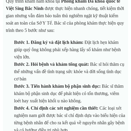
Quy trình khám nam khoa tại
Phòng khám Đa khoa quốc tế
Việt Sing Bắc Ninh
được thực hiện nhanh chóng, tiết kiệm thời
gian nhưng vẫn đảm bảo tuân thủ nghiêm ngặt kỹ thuật kiểm
soát an toàn của Sở Y Tế. Bác sĩ của phòng khám thực hiện quy
trình theo 5 bước như sau:
Bước 1. Đăng ký và đặt lịch khám:
Đặt lịch hẹn khám
giúp quý ông không phải xếp hàng lấy số khám như bệnh
viện lớn.
Bước 2. Hỏi bệnh và khám tổng quát:
Bác sĩ hỏi thăm cụ
thể những vấn đề tình trạng sức khỏe và đời sống tình dục
cơ bản
Bước 3. Tiến hành khám bộ phận sinh dục:
Bác sĩ thăm
khám bộ phận sinh dục để phát hiện có tổn thương, viêm
loét hay xuất hiện khối u nào không.
Bước 4. Chỉ định các xét nghiệm cần thiết:
Các loại xét
nghiệm nam giới được bác sĩ chỉ định dựa vào biểu hiện của
từng bệnh nhân để cho ra kết quả về nguyên nhân gây bệnh
và có hướng điều trị phù hợp