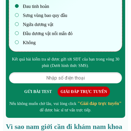
Đau tinh hoàn
Sưng vùng bao quy đầu
Ngứa dương vật
Đầu dương vật nổi mẩn đỏ
Không
Kết quả bài kiểm tra sẽ được gửi tới SĐT của bạn trong vòng 30
phút (Dưới hình thức SMS).
GỬI BÀI TEST
GIẢI ĐÁP TRỰC TUYẾN
"Giải đáp trực tuyến"
Nếu không muốn chờ lâu, vui lòng click
để được bác sĩ tư vấn trực tiếp.
Vì sao nam giới cần đi khám nam khoa