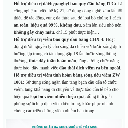
Hỗ trợ điều trị dài/hẹp/nghẹt bao quy đầu bằng ITC:
Là
công nghệ ưu việt thế kỷ 21, sử dụng công nghệ xâm lấn tối
thiểu để tác động vùng da thừa sau đó loại bỏ chúng 1 cách
an toàn
,
hiệu quả 99%
,
không đau
, xâm lấn siêu nhỏ nên
không gây chảy máu
, chỉ 15 phút thực hiện…
Hỗ trợ điều trị viêm bao quy đầu bằng CHX 4:
Hoạt
động dưới nguyên lý của sóng đa chiều với bước sóng định
hướng tập trung có tác dụng gấp 18 lần bước sóng thông
thường,
thúc đẩy tuần hoàn máu
, tăng cường chức năng
thực bào, đẩy mạnh việc
đào thải dịch viêm ra bên ngoài
.
Hỗ trợ điều trị viêm tinh hoàn bằng sóng tiêu viêm ZW
1001:
Sử dụng sóng ngắn làm tăng bạch cầu đến tổ chức
viêm, tăng khả năng di chuyển và thực bào của tế bào cho
hiệu quả
loại bỏ viêm nhiễm hiệu quả
, đồng thời giải
phóng sự tích tụ dịch viêm bên trong, khắc phục nhanh
chóng các triệu chứng viêm nhiễm bên trong.