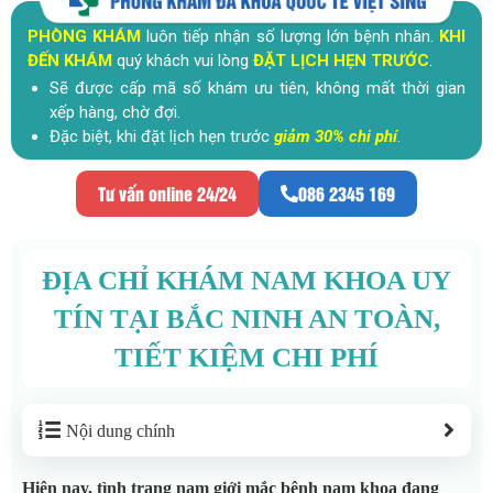
PHÒNG KHÁM
luôn tiếp nhận số lượng lớn bệnh nhân.
KHI
ĐẾN KHÁM
quý khách vui lòng
ĐẶT LỊCH HẸN TRƯỚC
.
Sẽ được cấp mã số khám ưu tiên, không mất thời gian
xếp hàng, chờ đợi.
Đặc biệt, khi đặt lịch hẹn trước
giảm 30% chi phí
.
Tư vấn online 24/24
086 2345 169
ĐỊA CHỈ KHÁM NAM KHOA UY
TÍN TẠI BẮC NINH AN TOÀN,
TIẾT KIỆM CHI PHÍ
Nội dung chính
Hiện nay, tình trạng nam giới mắc bệnh nam khoa đang