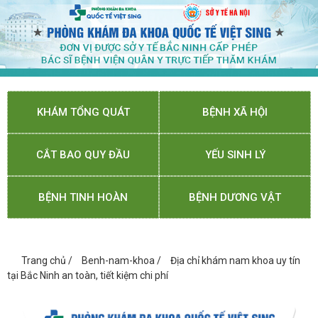
KHÁM TỔNG QUÁT
BỆNH XÃ HỘI
CẮT BAO QUY ĐẦU
YẾU SINH LÝ
BỆNH TINH HOÀN
BỆNH DƯƠNG VẬT
Trang chủ
/
Benh-nam-khoa
/
Địa chỉ khám nam khoa uy tín
tại Bắc Ninh an toàn, tiết kiệm chi phí