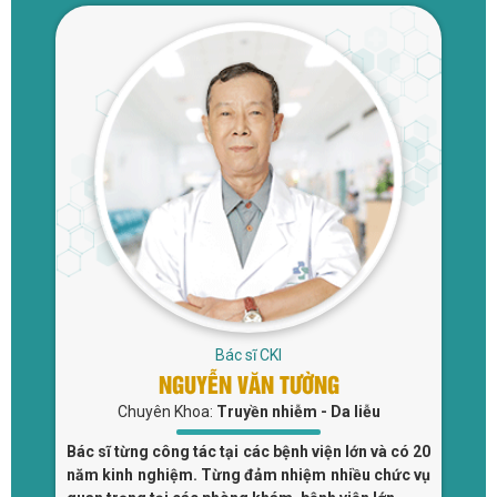
Bác sĩ CKI
NGUYỄN VĂN TƯỜNG
Chuyên Khoa:
Truyền nhiễm - Da liễu
 và
Bác sĩ từng công tác tại các bệnh viện lớn và có 20
Bá
tại
năm kinh nghiệm. Từng đảm nhiệm nhiều chức vụ
đi