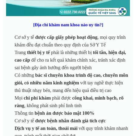
[Địa chỉ khám nam khoa nào uy tín?]
Cơ sở y tế
được cấp giấy phép hoạt động
, mọi quy trình
khám đều đạt chuẩn theo quy định của Sở Y Tế
Trang
thiết bị y tế
phải là những thiết bị
tối tân, hiện đại,
cao cấp
để cho ra kết quả khám chính xác, tránh xác định
sai bệnh gây ảnh hưởng đến người bệnh
Có những
bác sĩ chuyên khoa trình độ cao, chuyên môn
giỏi, có nhiều năm kinh nghiệm
với tay nghề thực hiện
thủ thuật nhạy bén, mang đến hiệu quả điều trị cao
Mọi
chi phí khám
phải được
công khai, minh bạch, rõ
ràng
, không phát sinh phí linh tinh
Thông tin
bệnh án được bảo mật 100%
Cơ sở y tế
được bệnh nhân đánh giá tích cực
Dịch vụ y tế an toàn, thoải mái
với quy trình khám nhanh
gọn, tránh mất thời gian chờ đợi