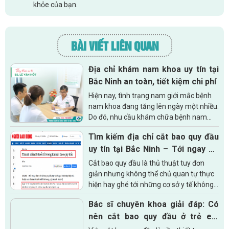
khỏe của bạn.
BÀI VIẾT LIÊN QUAN
Địa chỉ khám nam khoa uy tín tại
Bắc Ninh an toàn, tiết kiệm chi phí
Hiện nay, tình trạng nam giới mắc bệnh
nam khoa đang tăng lên ngày một nhiều.
Do đó, nhu cầu khám chữa bệnh nam
khoa cũng tăng theo. Để an tâm điều
Tìm kiếm địa chỉ cắt bao quy đầu
trị căn bệnh của mình thì việc tìm kiếm...
uy tín tại Bắc Ninh – Tới ngay Đa
khoa Quốc tế Việt Sing
Cắt bao quy đầu là thủ thuật tuy đơn
giản nhưng không thể chủ quan tự thực
hiện hay ghé tới những cơ sở y tế không
có chuyên môn để tiểu phẫu. Cần phải
Bác sĩ chuyên khoa giải đáp: Có
lựa chọn một địa chỉ...
nên cắt bao quy đầu ở trẻ em
không?