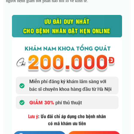
người bệnh giảm bớt phần nào nỗi lo về kinh tế.