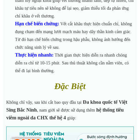
thẩm mỹ ngoại khoa giúp vết thương nhanh lành, đẹp tự nhiên, chỉ
khâu tự tiêu nên sẽ không để lại sẹo, giảm thiểu tối đa phản ứng
chỉ khâu ở vết thương.
Hạn chế biến chứng:
Vết cắt khâu thực hiện chuẩn chỉ, không
đụng chạm đến mạng lưới mạch máu hay dây thần kinh cảm giác.
Từ đó hạn chế biến chứng trong hậu phẫu, không ảnh hưởng đến
chức năng sinh lý về sau.
Thực hiện nhanh:
Thời gian thực hiện diễn ra nhanh chóng
diễn ra chỉ từ 10-15 phút. Sau thủ thuật
không cần nằm viện, có
thể đi lại bình thường.
Đặc Biệt
Đa khoa quốc tế Việt
Không chỉ vậy, sau khi cắt bao quy đầu tại
Sing Bắc Ninh
,
hệ thống
tiêu
nam giới sẽ được sử dụng thêm
viêm ngoài da CHX thế hệ 4
giúp: