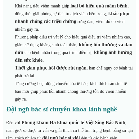
loại bỏ hiệu quả mầm bệnh
Khả năng tiêu viêm mạnh giúp
,
khắc phục
đồng thời giải phóng sự tích tụ
dịch viêm
bên trong,
nhanh chóng các triệu chứng
sưng đau, viêm đỏ do viêm
nhiễm gây ra.
Phương pháp điều trị vật lý cho hiệu quả điều trị viê
m nhiễm cao,
không tổn thương và đau
giảm sử dụng kháng sinh toàn thân
,
đớn
không ảnh hưởng
cho bệnh nhân trong quá trình điều trị,
đến sức khỏe.
Thời gian phục hồi được rút ngắn
, hạn chế nguy cơ bệnh tái
phát trở lại.
Tăng cường hoạt động chuyển hóa tế bào, kích thích sản sinh tế
bào mới giúp phục hồi nhanh chóng thương tổn do viêm nhiễm
gây ra.
Đội ngũ bác sĩ chuyên khoa lành nghề
Phòng khám Đa khoa quốc tế Việt Sing Bắc Ninh
Đến với
,
nam giới sẽ được tư vấn và giải thích cụ thể tình trạng bệnh bằng sự tận
đội ngũ bác sĩ giỏi
tâm, trách nhiệm từ
đến từ các bệnh viện