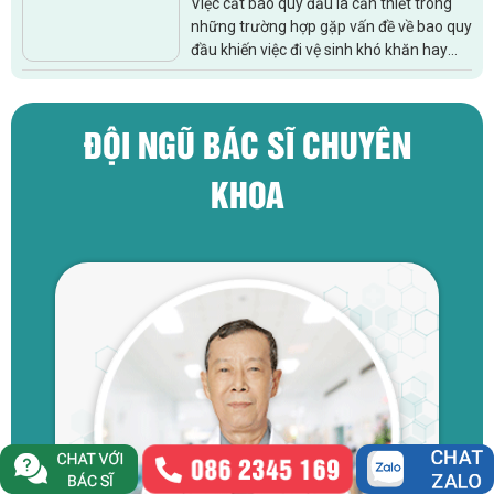
Việc cắt bao quy đầu là cần thiết trong
những trường hợp gặp vấn đề về bao quy
đầu khiến việc đi vệ sinh khó khăn hay
gặp trở ngại khi quan hệ. Cắt bao quy
đầu nên thực hiện...
ĐỘI NGŨ BÁC SĨ CHUYÊN
KHOA