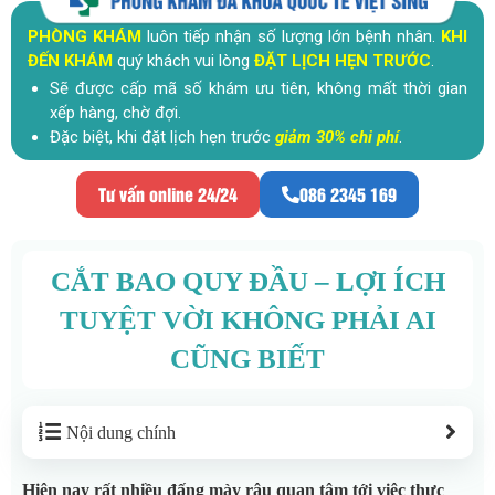
PHÒNG KHÁM
luôn tiếp nhận số lượng lớn bệnh nhân.
KHI
ĐẾN KHÁM
quý khách vui lòng
ĐẶT LỊCH HẸN TRƯỚC
.
Sẽ được cấp mã số khám ưu tiên, không mất thời gian
xếp hàng, chờ đợi.
Đặc biệt, khi đặt lịch hẹn trước
giảm 30% chi phí
.
Tư vấn online 24/24
086 2345 169
CẮT BAO QUY ĐẦU – LỢI ÍCH
TUYỆT VỜI KHÔNG PHẢI AI
CŨNG BIẾT
Nội dung chính
Hiện nay rất nhiều đấng mày râu quan tâm tới việc thực