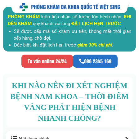
PHÒNG KHÁM
luôn tiếp nhận số lượng lớn bệnh nhân.
KHI
ĐẾN KHÁM
quý khách vui lòng
ĐẶT LỊCH HẸN TRƯỚC
.
Sẽ được cấp mã số khám ưu tiên, không mất thời gian
xếp hàng, chờ đợi.
Đặc biệt, khi đặt lịch hẹn trước
giảm 30% chi phí
.
Tư vấn online 24/24
086 2345 169
KHI NÀO NÊN ĐI XÉT NGHIỆM
BỆNH NAM KHOA – THỜI ĐIỂM
VÀNG PHÁT HIỆN BỆNH
NHANH CHÓNG?
Nội dung chính