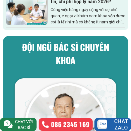
tín, chi phí hợp lý năm 2026?
Công việc hàng ngày cộng với sự chủ
quan, e ngại vì khám nam khoa vốn được
coi là tế nhị mà có không ít nam giới chỉ
đến khi triệu chứng trở nên nghiêm
trọng, không chịu được hoặc...
ĐỘI NGŨ BÁC SĨ CHUYÊN
KHOA