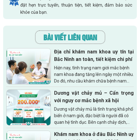
đặt hẹn trực tuyến, thuận tiện, tiết kiệm, đảm bảo sức
khỏe của bạn.
BÀI VIẾT LIÊN QUAN
Địa chỉ khám nam khoa uy tín tại
Bắc Ninh an toàn, tiết kiệm chi phí
Hiện nay, tình trạng nam giới mắc bệnh
nam khoa đang tăng lên ngày một nhiều.
Do đó, nhu cầu khám chữa bệnh nam
khoa cũng tăng theo. Để an tâm điều
Dương vật chảy mủ – Cẩn trọng
trị căn bệnh của mình thì việc tìm kiếm...
với nguy cơ mắc bệnh xã hội
Dương vật chảy mủ là tình trạng khá phổ
biến ở nam giới, đặc biệt là người đã có
quan hệ tình dục. Bên cạnh chảy dịch,
một số người còn bị đau rát, sưng tấy…
Khám nam khoa ở đâu Bắc Ninh uy
ảnh hưởng lớn tới...