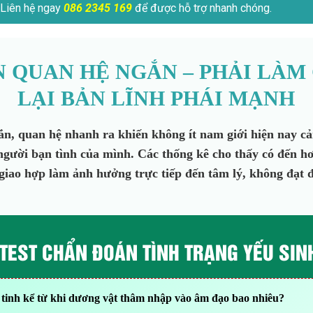
Liên hệ ngay
086 2345 169
để được hỗ trợ nhanh chóng.
N QUAN HỆ NGẮN – PHẢI LÀM 
LẠI BẢN LĨNH PHÁI MẠNH
ắn, quan hệ nhanh ra khiến không ít nam giới hiện nay c
, người bạn tình của mình. Các thống kê cho thấy có đến
 giao hợp làm ảnh hưởng trực tiếp đến tâm lý, không đạt 
 TEST CHẨN ĐOÁN TÌNH TRẠNG YẾU SINH
t tinh kể từ khi dương vật thâm nhập vào âm đạo bao nhiêu?