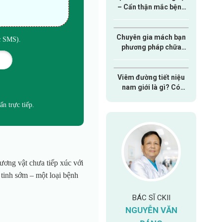
– Cẩn thận mắc bệnh
nam khoa nguy hiểm
Chuyên gia mách bạn
ức SMS).
phương pháp chữa
xuất tinh sớm hiệu quả
dành cho nam giới
Viêm đường tiết niệu
nam giới là gì? Có
nguy hiểm hay không?
ấn trực tiếp.
dương vật chưa tiếp
xúc với
 tinh
sớm – một loại bệnh
 CKI
THẠC SĨ
BÁC SĨ CKII
BÁC
ỄN THỊ
PHẠM VĂN
NGUYỄN VĂN
BẠC