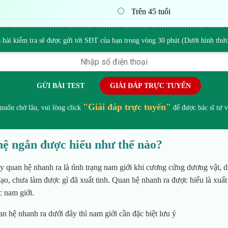
Trên 45 tuổi
 bài kiểm tra sẽ được gửi tới SĐT của bạn trong vòng 30 phút (Dưới hình th
GỬI BÀI TEST
GIẢI ĐÁP TRỰC TUYẾN
"Giải đáp trực tuyến"
uốn chờ lâu, vui lòng click
để được bác sĩ tư v
hệ ngắn được hiểu như thế nào?
y quan hệ nhanh ra là
tình trạng nam giới khi cương cứng dương vật, 
ạo, chưa làm được gì đã xuất tinh. Quan hệ nhanh ra được hiểu là xuất
c nam giới.
ỆT HÀO
BÁC SĨ CKI
BÁC SĨ CKI
BS
n hệ nhanh ra dưới đây thì nam giới cần đặc biệt lưu ý
BÙI THỊ
LÊ ANH TUẤN
NGUY
 khoa: