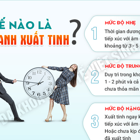
HƯỜNG
Chuyên khoa:
MIN
Chuyên khoa
Chuyên khoa:
Chuyê
ngoại
Sản phụ khoa
Y học c