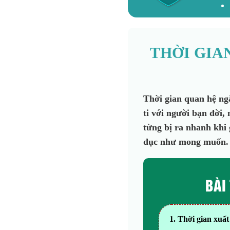
THỜI GIA
Thời gian quan hệ ng
ti với người bạn đời
từng bị ra nhanh khi
dục như mong muốn.
BÀI
1. Thời gian xuấ