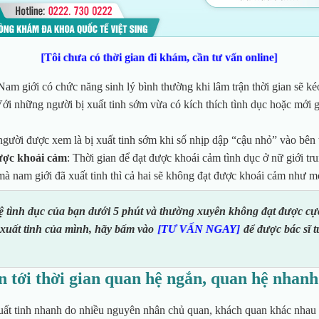
[Tôi chưa có thời gian đi khám, cần tư vấn online]
 Nam giới có chức năng sinh lý bình thường khi lâm trận thời gian sẽ
ké
Với những người bị xuất tinh sớm vừa có kích thích
tình dục hoặc mới 
người được xem là bị xuất tinh sớm khi số nhịp dập “cậu nhỏ” vào bên
ược khoái cảm
: Thời gian để đạt được khoái cảm tình dục ở nữ giới tr
mà nam giới đã xuất tinh thì cả hai sẽ không đạt được
khoái cảm như m
ệ tình dục của bạn dưới 5 phút và thường xuyên không đạt được cự
 xuất tinh của mình, hãy bấm vào
để được bác sĩ 
[TƯ VẤN NGAY]
 tới thời gian quan hệ ngắn, quan hệ nhanh
uất tinh nhanh do nhiều nguyên nhân chủ quan, khách quan khác nhau 