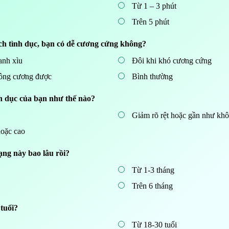
Từ 1 – 3 phút
Trên 5 phút
hích tình dục, bạn có dễ cương cứng không?
nh xìu
Đôi khi khó cương cứng
ông cương được
Bình thường
h dục của bạn như thế nào?
Giảm rõ rệt hoặc gần như kh
oặc cao
rạng này bao lâu rồi?
Từ 1-3 tháng
Trên 6 tháng
tuổi?
Từ 18-30 tuổi