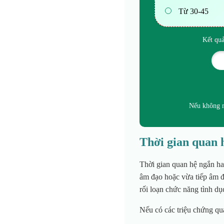
Từ 30-45
Kết quả
Nếu không m
Thời gian quan 
Thời gian quan hệ ngắn ha
âm đạo hoặc vừa tiếp âm đ
rối loạn chức năng tình dụ
NGÔ VI
THẦY THUỐC ƯU
Nếu có các triệu chứng qua
TÚ, BSCKII
Chuyên