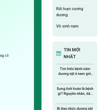
Rối loạn cương
dương
Vô sinh nam
TIN MỚI
ông có
NHẤT
Tìm hiểu bệnh nấm
dương vật ở nam giới
từ A-Z
Sưng tinh hoàn là bệnh
gì? Nguyên nhân, dấu
hiệu và cách xử lý nam
giới cần biết
Bị đau nhức dương vật