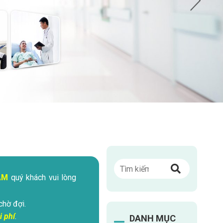
ÁM
quý khách vui lòng
chờ đợi.
i phí
.
DANH MỤC