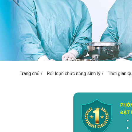
Trang chủ
/
Rối loạn chức năng sinh lý
/
Thời gian q
PHÒ
ĐẶT 