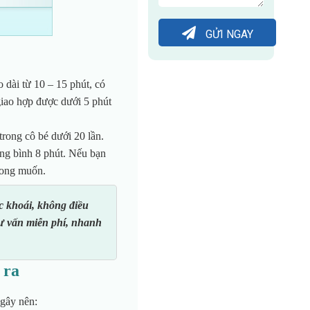
GỬI NGAY
o dài từ 10 – 15 phút, có
giao hợp được dưới 5 phút
trong cô bé dưới 20 lần.
ung
bình 8 phút. Nếu bạn
ong muốn.
c khoái, không điều
tư vấn miễn phí, nhanh
 ra
gây nên: