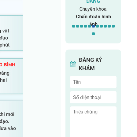
H TÂM
CHIỂN
ĐÁNG
TH
n khoa:
Chuyên khoa:
Chuyên khoa:
Chuy
ổ truyền
Xét nghiệm
Chẩn đoán hình
Phục 
ảnh
ĐĂNG KÝ
KHÁM