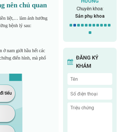
ĂN HỐT
HƯỜNG
Chuy
ng nên chủ quan
n khoa:
Chuy
Chuyên khoa:
iết niệu
n
Sản phụ khoa
tiền liệt,… làm ảnh hưởng
hững bệnh lý sau:
n ở nam giới hầu hết các
ĐĂNG KÝ
 chứng điển hình, mà phổ
KHÁM