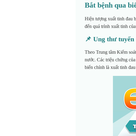
Bắt bệnh qua bi
Hiện tượng xuất tinh đau b
đến quá trình xuất tinh củ
📌 Ung thư tuyến t
Theo Trung tâm Kiểm soát v
nước. Các triệu chứng của
biến chính là xuất tinh đau