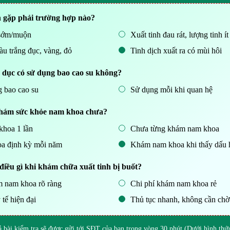
n gặp phải trường hợp nào?
 sớm/muộn
Xuất tinh đau rát, lượng tinh ít
àu trắng đục, vàng, đỏ
Tinh dịch xuất ra có mùi hôi
 dục có sử dụng bao cao su không?
 bao cao su
Sử dụng mỗi khi quan hệ
khám sức khỏe nam khoa chưa?
hoa 1 lần
Chưa từng khám nam khoa
a định kỳ mỗi năm
Khám nam khoa khi thấy dấu h
ều gì khi khám chữa xuất tinh bị buốt?
m nam khoa rõ ràng
Chi phí khám nam khoa rẻ
 tế hiện đại
Thủ tục nhanh, không cần chờ
ả bài kiểm tra sẽ được gửi tới SĐT của bạn trong vòng 30 phút (Dưới hình th