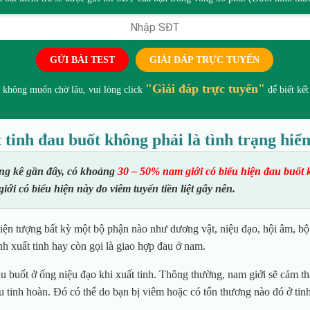
GỬI BÀI TEST
GIẢI ĐÁP TRỰC TUYẾN
"Giải đáp trực tuyến"
 không muốn chờ lâu, vui lòng click
để biết kết
 tinh đau buốt không phải là tình trạng hiế
ng kê gần đây, có khoảng
30 – 50% nam giới có biểu hiện đau buốt k
ới có biểu hiện này do viêm tuyến tiền liệt gây nên.
hiện tượng bất kỳ một bộ phận nào như dương vật, niệu đạo, hội âm, bộ
ình xuất tinh hay còn gọi là giao hợp đau ở nam.
au buốt ở ống niệu đạo khi xuất tinh. Thông thường, nam giới sẽ cảm th
THẦY T
đau tinh hoàn. Đó có thể do bạn bị viêm hoặc có tổn thương nào đó ở tin
TÚ, 