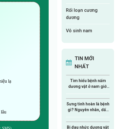
Rối loạn cương
dương
Vô sinh nam
TIN MỚI
NHẤT
Tìm hiểu bệnh nấm
iệu lạ
dương vật ở nam giới
từ A-Z
Sưng tinh hoàn là bệnh
gì? Nguyên nhân, dấu
 lâu
hiệu và cách xử lý nam
giới cần biết
Bị đau nhức dương vật
ức SMS)