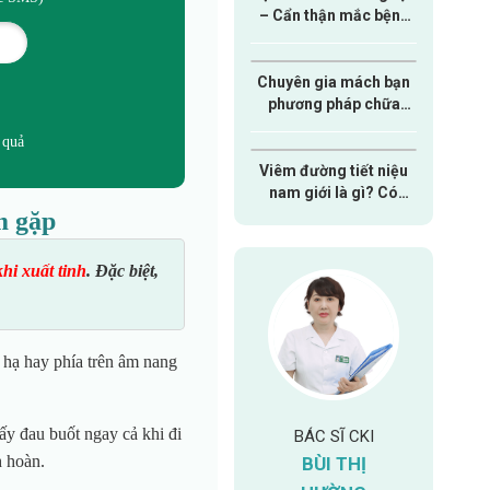
– Cẩn thận mắc bệnh
nam khoa nguy hiểm
Chuyên gia mách bạn
phương pháp chữa
xuất tinh sớm hiệu quả
 quả
dành cho nam giới
Viêm đường tiết niệu
nam giới là gì? Có
nguy hiểm hay không?
m gặp
hi xuất tinh
. Đặc biệt,
 hạ hay phía trên âm nang
ấy đau buốt ngay cả khi đi
NGÔ VIỆT HÀO
HUỐC ƯU
BÁC SĨ CKI
BÁC
h hoàn.
BÙI THỊ
LÊ A
BSCKII
Chuyên khoa: