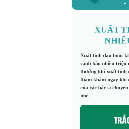
XUẤT T
NHIỀ
Xuất tinh đau buốt kh
cảnh báo nhiều triệu
thường khi xuất tinh 
thăm khám ngay khi có
của các bác sĩ chuyên
nhé.
TRẮ