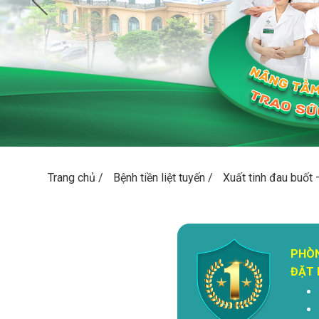
Trang chủ
/
Bệnh tiền liệt tuyến
/
Xuất tinh đau buốt 
PHÒ
ĐẶT 