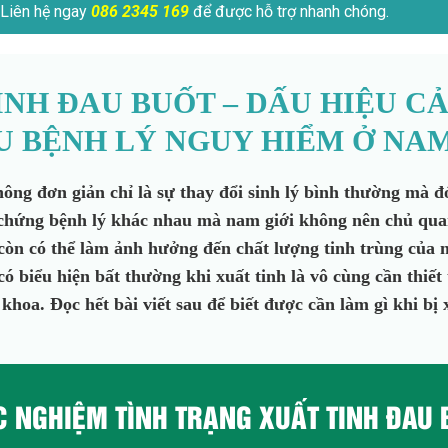
Liên hệ ngay
086 2345 169
để được hỗ trợ nhanh chóng.
INH ĐAU BUỐT – DẤU HIỆU C
U BỆNH LÝ NGUY HIỂM Ở NAM
ông đơn giản chỉ là sự thay đổi sinh lý bình thường mà đó
 chứng bệnh lý khác nhau mà nam giới không nên chủ qua
còn có thể làm ảnh hưởng đến chất lượng tinh trùng của n
 biểu hiện bất thường khi xuất tinh là vô cùng cần thiế
 khoa. Đọc hết bài viết sau để biết được cần làm gì khi bị 
C NGHIỆM TÌNH TRẠNG XUẤT TINH ĐAU 