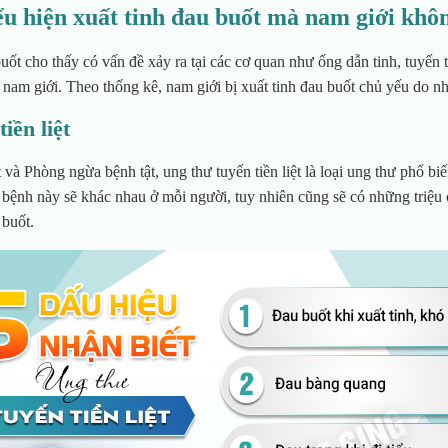
LÊ V
ểu hiện xuất tinh đau buốt mà nam giới khô
Chuyê
Ngoại T
uốt cho thấy có vấn đề xảy ra tại các cơ quan như ống dẫn tinh, tuyến 
a nam giới. Theo thống kê, nam giới bị xuất tinh đau buốt chủ yếu do n
iền liệt
à Phòng ngừa bệnh tật, ung thư tuyến tiền liệt là loại ung thư phổ biế
 bệnh này sẽ khác nhau ở mỗi người, tuy nhiên cũng sẽ có những triệu
 buốt.