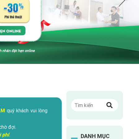
ÁM
quý khách vui lòng
chờ đợi.
i phí
.
DANH MỤC