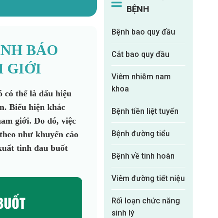
BỆNH
Bệnh bao quy đầu
ẢNH BÁO
Cắt bao quy đầu
 GIỚI
Viêm nhiễm nam
khoa
 có thể là dấu hiệu
n. Biểu hiện khác
Bệnh tiền liệt tuyến
am giới. Do đó, việc
Bệnh đường tiểu
t theo như khuyến cáo
xuất tinh đau buốt
Bệnh về tinh hoàn
Viêm đường tiết niệu
BUỐT
Rối loạn chức năng
sinh lý