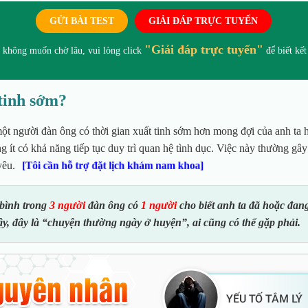
GỬI BÀI TEST
GIẢI ĐÁP TRỰC TUYẾN
"Giải đáp trực tuyến"
 không muốn chờ lâu, vui lòng click
để biết kết
 tinh sớm?
một người đàn ông có thời gian xuất tinh sớm hơn mong đợi của anh ta 
ng ít có khả năng tiếp tục duy trì quan hệ tình dục. Việc này thường gây
yêu.
[Tôi cần hỗ trợ đặt lịch khám nam khoa]
 bình trong
3 người
đàn ông có
1 người
cho biết anh ta đã hoặc đang
ậy, đây là “chuyện thường ngày ở huyện”, ai cũng có thể gặp phải.
NGÔ V
THẦY THUỐC ƯU
TÚ, BSCKII
Chuyê