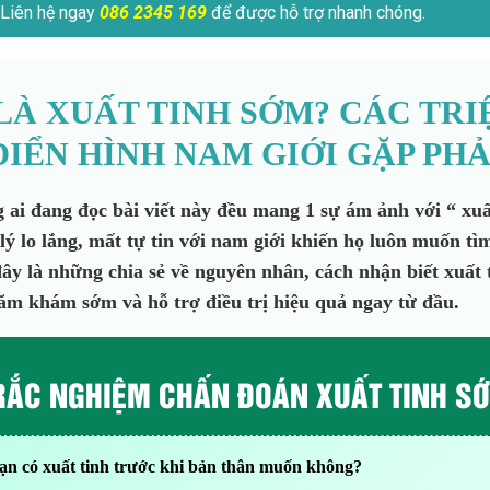
Liên hệ ngay
086 2345 169
để được hỗ trợ nhanh chóng.
LÀ XUẤT TINH SỚM? CÁC TR
ĐIỂN HÌNH NAM GIỚI GẶP PHẢ
ai đang đọc bài viết này đều mang 1 sự ám ảnh với “ xuấ
lý lo lắng, mất tự tin với nam giới khiến họ luôn muốn tì
đây là những chia sẻ
về nguyên nhân, cách nhận biết xuất 
ăm khám sớm và hỗ trợ điều trị hiệu quả ngay từ đầu.
RẮC NGHIỆM CHẤN ĐOÁN XUẤT TINH S
bạn có xuất tinh trước khi bản thân muốn không?