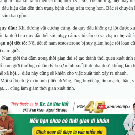
ng trẻ hóa khi xuất hiện cả ở độ tuổi 18 – 30. Thế nhưng, hiện nay nh
 dấu hiệu dẫn đến tình trạng bệnh càng trầm trọng hơn. Bác sĩ chuyên 
h sớm bao gồm:
 quy đầu:
Khi dương vật cương cứng, da quy đầu không tự lột được xu
n kinh ở bao quy đầu hết sức nhạy cảm. Chỉ cần có va chạm nhẹ với âm
ạn nội tiết tố:
Nội tiết tố nam testosterone bị suy giảm hoặc rối loạn 
ở nam giới.
Nam giới thủ dâm trong thời gian dài sẽ tạo thành thói quen xuất tinh 
ố nam giới thường có tâm lý lo sợ mình xuất tinh nhanh sẽ không làm hà
ệ xã hội… điều này cũng sẽ khiến cho việc xuất tinh xảy ra nhanh.
Một số bệnh lý mãn tính ( tiểu đường, tăng huyết áp, tim mạch, thận, viê
ạt,… cũng làm giảm thời gian xuất tinh.