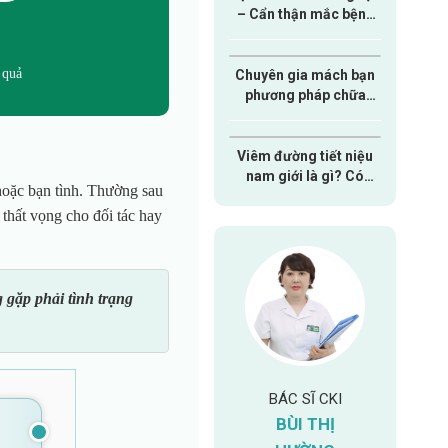
– Cẩn thận mắc bệnh
nam khoa nguy hiểm
 quả
Chuyên gia mách bạn
phương pháp chữa
xuất tinh sớm hiệu quả
dành cho nam giới
Viêm đường tiết niệu
nam giới là gì? Có
hoặc bạn tình. Thường sau
nguy hiểm hay không?
 thất vọng cho đối tác hay
 gặp phải tình trạng
IỆT HÀO
BÁC SĨ CKI
BÁC SĨ CKI
B
BÙI THỊ
LÊ ANH TUẤN
NGUY
n khoa: