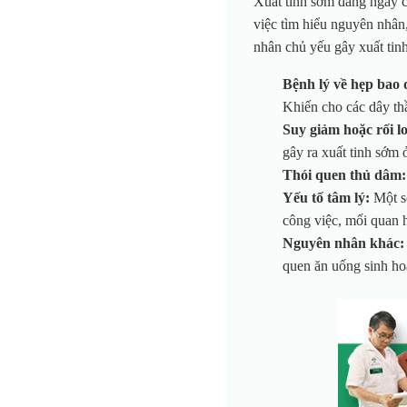
Xuất tinh sớm đang ngày cà
việc tìm hiểu nguyên nhân,
nhân chủ yếu gây xuất tin
Bệnh lý về hẹp bao
Khiến cho các dây thầ
Suy giảm hoặc rối lo
gây ra xuất tinh sớm 
Thói quen thủ dâm:
Yếu tố tâm lý:
Một s
công việc, mối quan h
Nguyên nhân khác:
quen ăn uống sinh ho