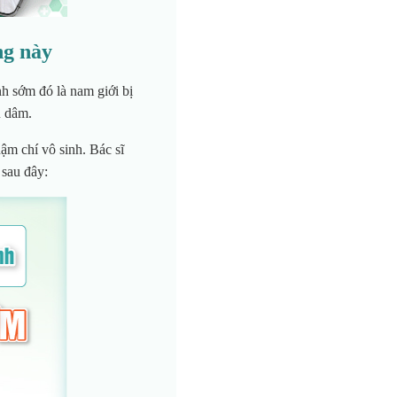
ng này
nh sớm đó là nam giới bị
hủ dâm.
ậm chí vô sinh. Bác sĩ
sau đây: