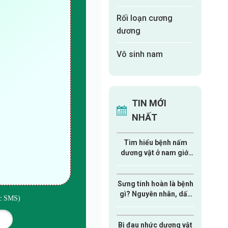
Rối loạn cương
dương
Vô sinh nam
TIN MỚI
NHẤT
Tìm hiểu bệnh nấm
dương vật ở nam giới
từ A-Z
Sưng tinh hoàn là bệnh
gì? Nguyên nhân, dấu
ức SMS)
hiệu và cách xử lý nam
giới cần biết
Bị đau nhức dương vật