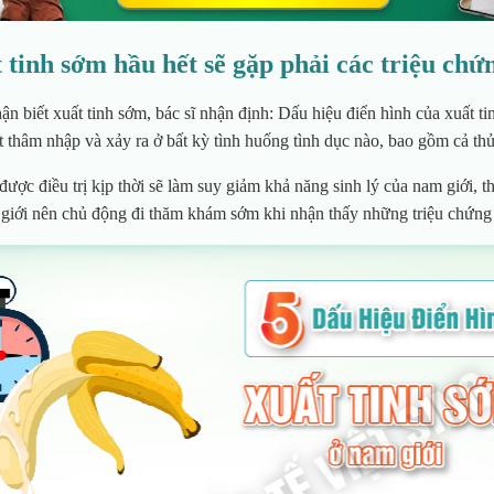
 tinh sớm hầu hết sẽ gặp phải các triệu chứ
ận biết xuất tinh sớm, bác sĩ nhận định: Dấu hiệu điển hình của xuất ti
t thâm nhập và xảy ra ở bất kỳ tình huống tình dục nào, bao gồm cả t
ợc điều trị kịp thời sẽ làm suy giảm khả năng sinh lý của nam giới, th
giới nên chủ động đi thăm khám sớm khi nhận thấy những triệu chứng 