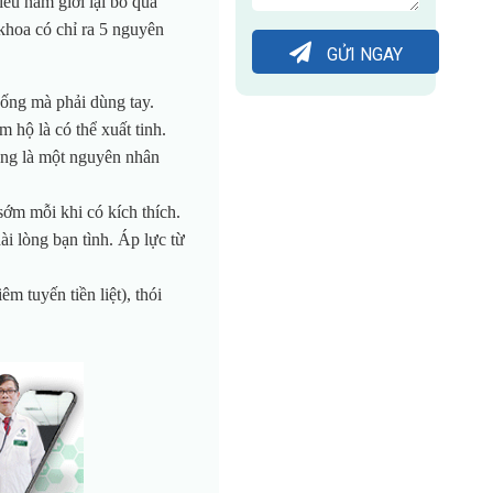
iều nam giới lại bỏ qua
khoa có chỉ ra 5 nguyên
GỬI NGAY
ống mà phải dùng tay.
 hộ là có thể xuất tinh.
cũng là một nguyên nhân
sớm mỗi khi có kích thích.
i lòng bạn tình. Áp lực từ
m tuyến tiền liệt), thói