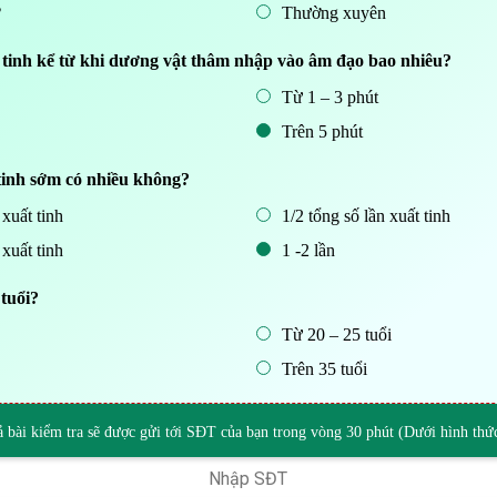
Thường xuyên
t tinh kể từ khi dương vật thâm nhập vào âm đạo bao nhiêu?
Từ 1 – 3 phút
Trên 5 phút
 tinh sớm có nhiều không?
 xuất tinh
1/2 tổng số lần xuất tinh
 xuất tinh
1 -2 lần
tuổi?
Từ 20 – 25 tuổi
Trên 35 tuổi
ả bài kiểm tra sẽ được gửi tới SĐT của bạn trong vòng 30 phút (Dưới hình th