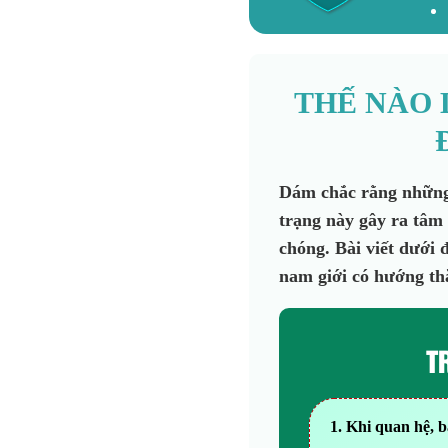
THẾ NÀO 
Dám chắc rằng những 
trạng này gây ra tâm 
chóng. Bài viết dưới 
nam giới có hướng th
T
1. Khi quan hệ, 