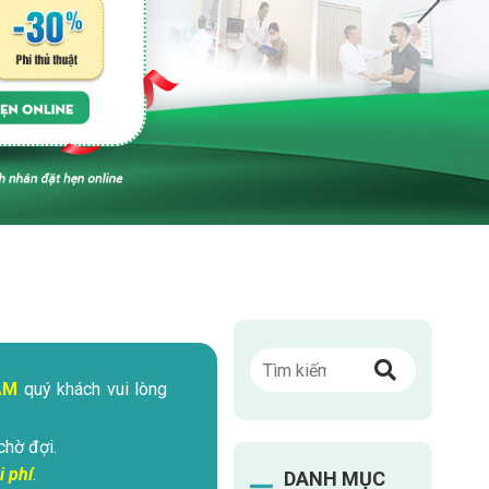
ÁM
quý khách vui lòng
chờ đợi.
i phí
.
DANH MỤC