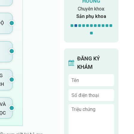
HƯỜNG
Chuyên khoa:
MIN
Chuyên khoa
Chuyên khoa:
Chuy
ngoại
Sản phụ khoa
Y học 
ĐĂNG KÝ
KHÁM