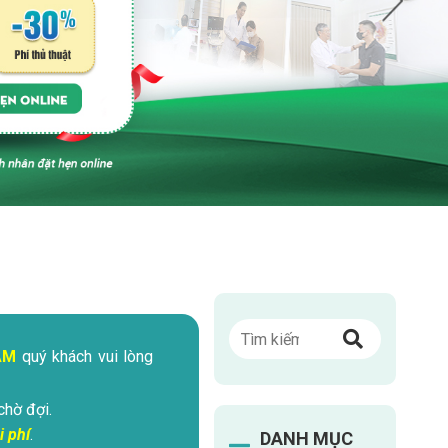
ÁM
quý khách vui lòng
chờ đợi.
i phí
.
DANH MỤC