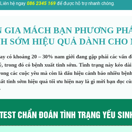
Liên hệ ngay
086 2345 169
để được hỗ trợ nhanh chóng.
 GIA MÁCH BẠN PHƯƠNG PH
NH SỚM HIỆU QUẢ DÀNH CHO 
nay có khoảng 20 – 30% nam giới đang gặp phải các vấn đề
ý, trong đó có bệnh xuất tinh sớm. Tình trạng này kéo dài
rong các cuộc yêu mà còn là dấu hiệu cảnh báo nhiều bện
t tinh sớm hiệu quả tối ưu hiện nay là gì mời bạn đọc c
y
 TEST CHẨN ĐOÁN TÌNH TRẠNG YẾU SINH