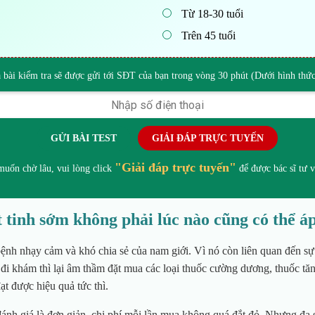
Từ 18-30 tuổi
Trên 45 tuổi
 bài kiểm tra sẽ được gửi tới SĐT của bạn trong vòng 30 phút (Dưới hình th
GỬI BÀI TEST
GIẢI ĐÁP TRỰC TUYẾN
"Giải đáp trực tuyến"
uốn chờ lâu, vui lòng click
để được bác sĩ tư v
 tinh sớm không phải lúc nào cũng có thể á
ệnh nhạy cảm và khó chia sẻ của nam giới. Vì nó còn liên quan đến sự 
 đi khám thì lại âm thầm đặt mua các loại thuốc cường dương, thuốc t
THẦY T
ạt được hiệu quả tức thì.
TÚ, 
ánh giá là đơn giản, chi phí mỗi lần mua không quá đắt đỏ. Nhưng đa 