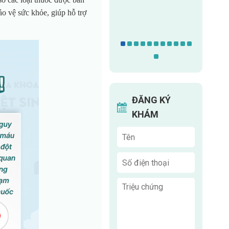
ĂN HỐT
HƯỜNG
Chuy
o vệ sức khỏe, giúp hỗ trợ
n khoa:
Chuy
Chuyên khoa:
iết niệu
n
Sản phụ khoa
ĐĂNG KÝ
KHÁM