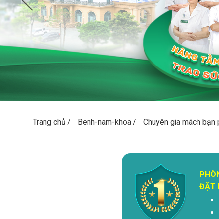
Trang chủ
/
Benh-nam-khoa
/
Chuyên gia mách bạn 
PHÒ
ĐẶT 