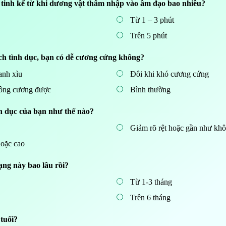
t tinh kể từ khi dương vật thâm nhập vào âm đạo bao nhiêu?
Từ 1 – 3 phút
Trên 5 phút
hích tình dục, bạn có dễ cương cứng không?
nh xìu
Đôi khi khó cương cứng
ông cương được
Bình thường
h dục của bạn như thế nào?
Giảm rõ rệt hoặc gần như kh
oặc cao
rạng này bao lâu rồi?
Từ 1-3 tháng
Trên 6 tháng
tuổi?