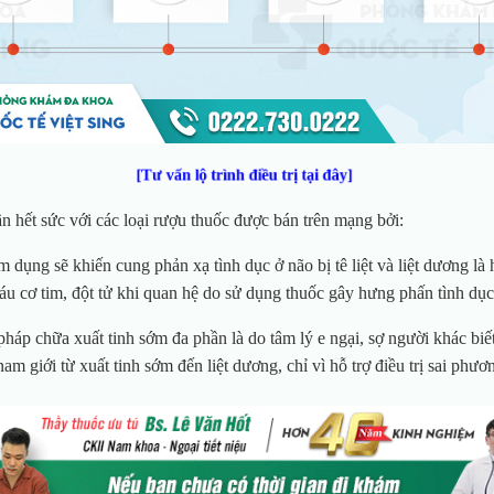
[Tư vấn lộ trình điều trị tại đây]
n hết sức với các loại rượu thuốc được bán trên mạng bởi:
m dụng sẽ khiến cung phản xạ tình dục ở não bị tê liệt và liệt dương là 
u cơ tim, đột tử khi quan hệ do sử dụng thuốc gây hưng phấn tình dụ
pháp chữa xuất tinh sớm đa phần là do tâm lý e ngại, sợ người khác bi
m giới từ xuất tinh sớm đến liệt dương, chỉ vì hỗ trợ điều trị sai phươ