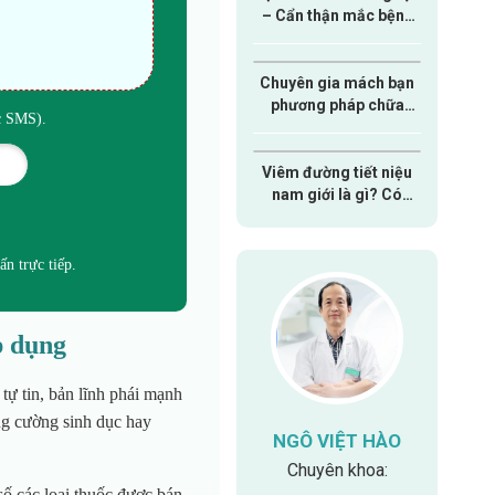
– Cẩn thận mắc bệnh
nam khoa nguy hiểm
Chuyên gia mách bạn
phương pháp chữa
ức SMS).
xuất tinh sớm hiệu quả
dành cho nam giới
Viêm đường tiết niệu
nam giới là gì? Có
nguy hiểm hay không?
ấn trực tiếp.
p dụng
tự tin, bản lĩnh phái mạnh
ăng cường sinh dục hay
NGÔ VIỆT HÀO
HUỐC ƯU
BÁC SĨ CKI
BÁC
BÙI THỊ
LÊ A
BSCKII
Chuyên khoa:
số các loại thuốc được bán