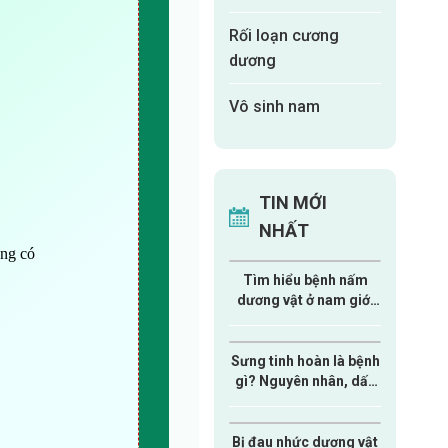
Rối loạn cương
dương
Vô sinh nam
TIN MỚI
NHẤT
ông có
Tìm hiểu bệnh nấm
dương vật ở nam giới
từ A-Z
Sưng tinh hoàn là bệnh
gì? Nguyên nhân, dấu
hiệu và cách xử lý nam
giới cần biết
Bị đau nhức dương vật