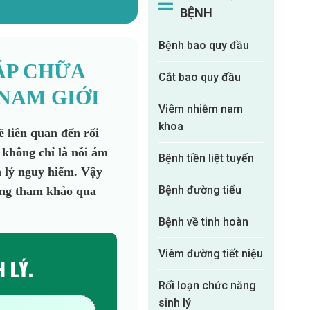
BỆNH
Bệnh bao quy đầu
ÁP CHỮA
Cắt bao quy đầu
NAM GIỚI
Viêm nhiễm nam
khoa
 liên quan đến rối
 không chỉ là nỗi ám
Bệnh tiền liệt tuyến
h lý nguy hiểm. Vậy
Bệnh đường tiểu
ùng tham khảo qua
Bệnh về tinh hoàn
Viêm đường tiết niệu
 LÝ.
Rối loạn chức năng
sinh lý