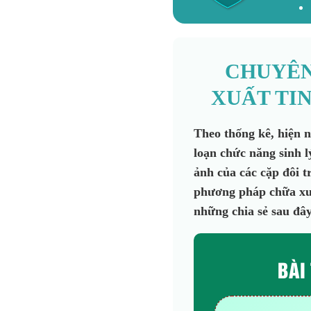
CHUYÊN
XUẤT TI
Theo thống kê, hiện 
loạn chức năng sinh l
ảnh của các cặp đôi t
phương pháp chữa xuấ
những chia sẻ sau đâ
BÀI