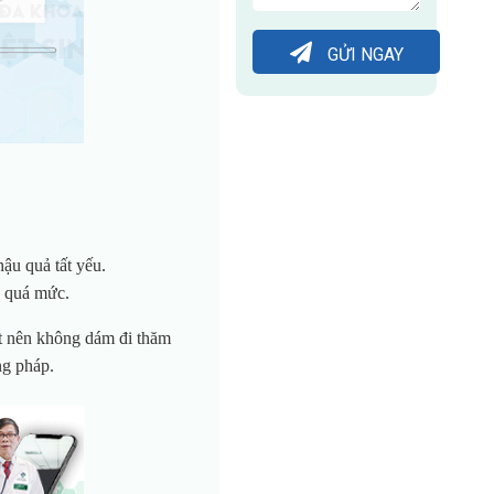
GỬI NGAY
hậu quả tất yếu.
c quá mức.
ết nên không dám đi thăm
ng pháp.