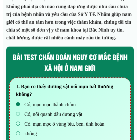
không phải địa chỉ nào cũng đáp ứng được nhu cầu chữa
trị của bệnh nhân và yêu cầu của Sở Y Tế. Nhằm giúp nam
giới có thể an tâm hơn trong việc thăm khám, chúng tôi xin
chia sẻ một số đơn vị y tế nam khoa tại Bắc Ninh uy tín,
chất lượng, được rất nhiều cánh mày râu tin tưởng.
BÀI TEST CHẨN ĐOÁN NGUY CƠ MẮC BỆNH
XÃ HỘI Ở NAM GIỚI
1. Bạn có thấy dương vật nổi mụn bất thường
không?
Có, mụn mọc thành chùm
Có, nổi quanh đầu dương vật
Có, mụn mọc ở vùng bìu, bẹn, tinh hoàn
không