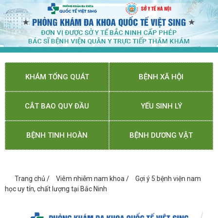
KHÁM TỔNG QUÁT
BỆNH XÃ HỘI
CẮT BAO QUY ĐẦU
YẾU SINH LÝ
BỆNH TINH HOÀN
BỆNH DƯƠNG VẬT
Trang chủ
/
Viêm nhiễm nam khoa
/
Gợi ý 5 bệnh viện nam
học uy tín, chất lượng tại Bắc Ninh