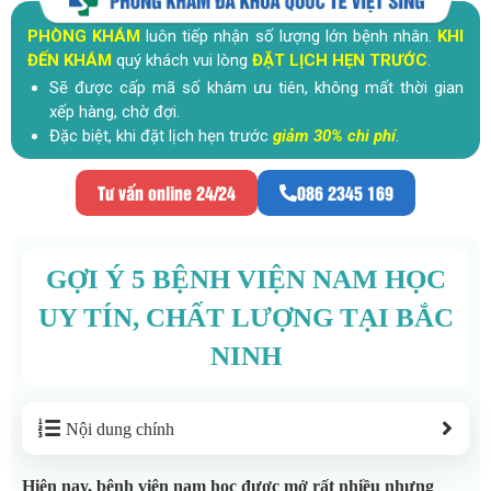
PHÒNG KHÁM
luôn tiếp nhận số lượng lớn bệnh nhân.
KHI
ĐẾN KHÁM
quý khách vui lòng
ĐẶT LỊCH HẸN TRƯỚC
.
Sẽ được cấp mã số khám ưu tiên, không mất thời gian
xếp hàng, chờ đợi.
Đặc biệt, khi đặt lịch hẹn trước
giảm 30% chi phí
.
Tư vấn online 24/24
086 2345 169
GỢI Ý 5 BỆNH VIỆN NAM HỌC
UY TÍN, CHẤT LƯỢNG TẠI BẮC
NINH
Nội dung chính
Hiện nay, bệnh viện nam học được mở rất nhiều nhưng