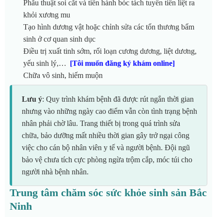
Phẫu thuật soi cắt và tiến hành bóc tách tuyến tiền liệt ra
khỏi xương mu
Tạo hình dương vật hoặc chỉnh sửa các tổn thương bẩm
sinh ở cơ quan sinh dục
Điều trị xuất tinh sớm, rối loạn cương dương, liệt dương,
yếu sinh lý,…
[Tôi muốn đăng ký khám online]
Chữa vô sinh, hiếm muộn
Lưu ý
: Quy trình khám bệnh đã được rút ngắn thời gian
nhưng vào những ngày cao điểm vẫn còn tình trạng bệnh
nhân phải chờ lâu. Trang thiết bị trong quá trình sửa
chữa, bảo dưỡng mất nhiều thời gian gây trở ngại công
việc cho cán bộ nhân viên y tế và người bệnh. Đội ngũ
bảo vệ chưa tích cực phòng ngừa trộm cắp, móc túi cho
người nhà bệnh nhân.
Trung tâm chăm sóc sức khỏe sinh sản Bắc
Ninh