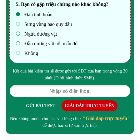
5. Bạn có gặp triệu chứng nào khác không?
Đau tinh hoàn
Sưng vùng bao quy đầu
Ngứa dương vật
Đầu dương vật nổi mẩn đỏ
Không
Kết quả bài kiểm tra sẽ được gửi tới SĐT của bạn trong vòng 30
phút (Dưới hình thức SMS).
GỬI BÀI TEST
GIẢI ĐÁP TRỰC TUYẾN
"Giải đáp trực tuyến"
Nếu không muốn chờ lâu, vui lòng click
để được bác sĩ tư vấn trực tiếp.