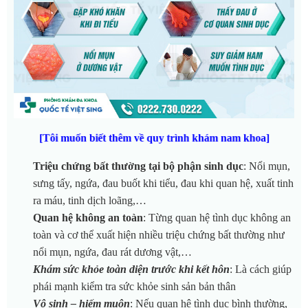
[Tôi muốn biết thêm về quy trình khám nam khoa]
Triệu chứng bất thường tại bộ phận sinh dục
: Nổi mụn,
sưng tấy, ngứa, đau buốt khi tiểu, đau khi quan hệ, xuất tinh
ra máu, tinh dịch loãng,…
Quan hệ không an toàn
: Từng quan hệ tình dục không an
toàn và cơ thể xuất hiện nhiều triệu chứng bất thường như
nổi mụn, ngứa, đau rát dương vật,…
Khám sức khỏe toàn diện trước khi kết hôn
: Là cách giúp
phái mạnh kiểm tra sức khỏe sinh sản bản thân
Vô sinh – hiếm muộn
: Nếu quan hệ tình dục bình thường,