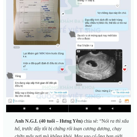
Anh N.G.L (40 tuổi – Hưng Yên)
chia sẻ: “N
ói ra thì xấu
hổ, trước đây tôi bị chứng rối loạn cương dương, chạy
chữa mấy nơi mà không khỏi. May sao có ông bạn giới