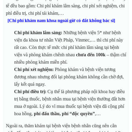
tế đều bao gồm: Chi phí khám lâm sàng, chi phí xét nghiệm, chi
phí điều trị, chi phí tái khám,…
[Chi phí khám nam khoa ngoài giờ có đắt không bác sĩ]
Chi phí khám lâm sàng:
Những bệnh viện 5* như bệnh
viện đa khoa tư nhân Việt Pháp, Vinmec,… thì chi phí này
rất cao. Còn thực tế mức chi phí khám lâm sàng tại bệnh
viện và phòng khám chênh nhau
chưa đến 100k
– thậm chí
nhiều phòng khám miễn phí.
Chi phí xét nghiệm:
Phòng khám và bệnh viện tương
đương nhau nhưng đổi lại phòng khám không cần chờ đợi,
lấy kết quả ngay.
Chi phí điều trị:
Cụ thể là phương pháp nội khoa hay điều
trị bằng thuốc, bệnh nhân mua tại bệnh viện thường đắt hơn
mua ở ngoài. Lý do vì mua thuốc tại bệnh viện đã cộng phí
hoa hồng,
phí đấu thầu, phí “độc quyền”
,…
Ngoài ra, thăm khám tại bệnh viện bệnh nhân cũng nên cân