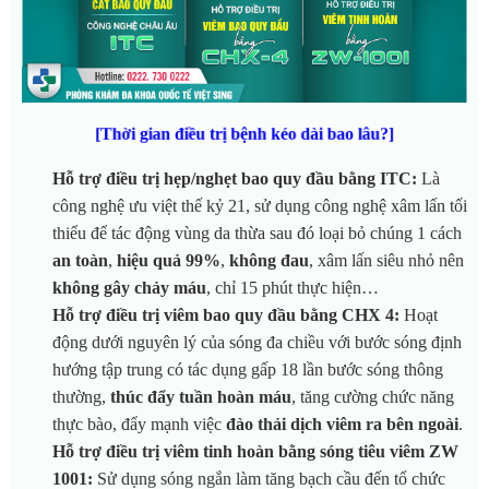
[Thời gian điều trị bệnh kéo dài bao lâu?]
Hỗ trợ điều trị hẹp/nghẹt bao quy đầu bằng ITC:
Là
công nghệ ưu việt thế kỷ 21, sử dụng công nghệ xâm lấn tối
thiểu để tác động vùng da thừa sau đó loại bỏ chúng 1 cách
an toàn
,
hiệu quả 99%
,
không đau
, xâm lấn siêu nhỏ nên
không gây chảy máu
, chỉ 15 phút thực hiện…
Hỗ trợ điều trị viêm bao quy đầu bằng CHX 4:
Hoạt
động dưới nguyên lý của sóng đa chiều với bước sóng định
hướng tập trung có tác dụng gấp 18 lần bước sóng thông
thường,
thúc đẩy tuần hoàn máu
, tăng cường chức năng
thực bào, đẩy mạnh việc
đào thải dịch viêm ra bên ngoài
.
Hỗ trợ điều trị viêm tinh hoàn bằng sóng tiêu viêm ZW
1001:
Sử dụng sóng ngắn làm tăng bạch cầu đến tổ chức