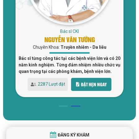
Bác sĩ CKI
NGUYỄN VĂN TƯỜNG
Chuyên Khoa:
Truyền nhiễm - Da liễu
 và
Bác sĩ từng công tác tại các bệnh viện lớn và có 20
Bá
tại
năm kinh nghiệm. Từng đảm nhiệm nhiều chức vụ
đi
quan trọng tại các phòng khám, bệnh viện lớn.
Bệ
ĐẶT HẸN NGAY
2287 Lượt đặt
ĐĂNG KÝ KHÁM