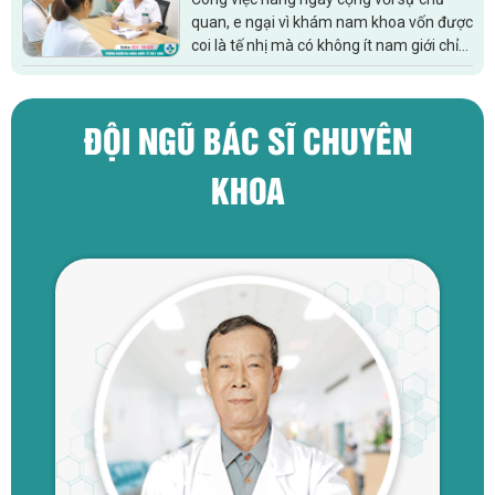
quan, e ngại vì khám nam khoa vốn được
coi là tế nhị mà có không ít nam giới chỉ
đến khi triệu chứng trở nên nghiêm
trọng, không chịu được hoặc...
ĐỘI NGŨ BÁC SĨ CHUYÊN
KHOA