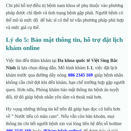
Chi phí hỗ trợ điều trị bệnh nam khoa sẽ phụ thuộc vào phương
pháp được chỉ định và tình trạng bệnh gặp phải. Người bệnh có
thể mô tả mức độ để bác sĩ có thể tư vấn phương pháp phù hợp
và mức giá cụ thể.
Lý do 5: Bảo mật thông tin, hỗ trợ đặt lịch
khám online
Việc tìm đến thăm khám tại
Đa khoa quốc tế Việt Sing Bắc
Ninh
là lựa chọn đúng đắn. Mô hình khám
1-1
, việc đặt lịch
khám trước qua đường dây nóng
giúp bệnh nhân
086 2345 169
không cần chờ đợi khi đến khám, hạn chế trường hợp gặp người
quen. Hơn nữa, Phòng khám bảo mật thông tin bệnh án tuyệt
đối, từ đó giúp bệnh nhân yên tâm và thoải mái hơn.
Hy vọng những thông tin kể trên đã giúp bạn đọc có hiểu hơn
về ” Nước tiểu có màu cam”. Nếu vẫn còn băn khoăn, m
ọi
thông tin chi tiết người bệnh xin vui lòng liên hệ đến số hotline
hoặc
để được bác sĩ giải
086 2345 169
[Khám bệnh online]