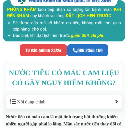
PHÒNG KHÁM
luôn tiếp nhận số lượng lớn bệnh nhân.
KHI
ĐẾN KHÁM
quý khách vui lòng
ĐẶT LỊCH HẸN TRƯỚC
.
Sẽ được cấp mã số khám ưu tiên, không mất thời gian
xếp hàng, chờ đợi.
Đặc biệt, khi đặt lịch hẹn trước
giảm 30% chi phí
.
Tư vấn online 24/24
086 2345 169
NƯỚC TIỂU CÓ MÀU CAM LIỆU
CÓ GÂY NGUY HIỂM KHÔNG?
Nội dung chính
Nước tiểu có màu cam là một tình trạng bất thường khiến
nhiều người gặp phải lo lắng. Màu sắc nước tiểu thay đổi có