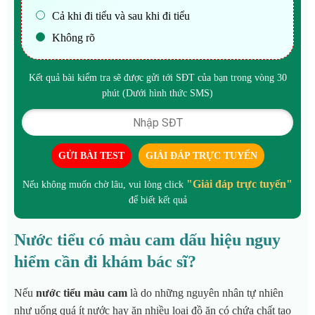
Cả khi đi tiểu và sau khi đi tiểu
Không rõ
Kết quả bài kiểm tra sẽ được gửi tới SĐT của bạn trong vòng 30
phút (Dưới hình thức SMS)
GỬI BÀI TEST
GIẢI ĐÁP TRỰC TUYẾN
"Giải đáp trực tuyến"
Nếu không muốn chờ lâu, vui lòng click
để biết kết quả
Nước tiểu có màu cam dấu hiệu nguy
hiểm cần đi khám bác sĩ?
Nếu
nước tiểu màu cam
là do những nguyên nhân tự nhiên
như uống quá ít nước hay ăn nhiều loại đồ ăn có chứa chất tạo