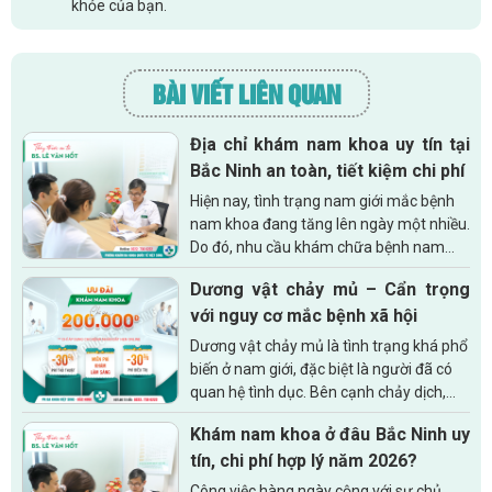
khỏe của bạn.
BÀI VIẾT LIÊN QUAN
Địa chỉ khám nam khoa uy tín tại
Bắc Ninh an toàn, tiết kiệm chi phí
Hiện nay, tình trạng nam giới mắc bệnh
nam khoa đang tăng lên ngày một nhiều.
Do đó, nhu cầu khám chữa bệnh nam
khoa cũng tăng theo. Để an tâm điều
Dương vật chảy mủ – Cẩn trọng
trị căn bệnh của mình thì việc tìm kiếm...
với nguy cơ mắc bệnh xã hội
Dương vật chảy mủ là tình trạng khá phổ
biến ở nam giới, đặc biệt là người đã có
quan hệ tình dục. Bên cạnh chảy dịch,
một số người còn bị đau rát, sưng tấy…
Khám nam khoa ở đâu Bắc Ninh uy
ảnh hưởng lớn tới...
tín, chi phí hợp lý năm 2026?
Công việc hàng ngày cộng với sự chủ