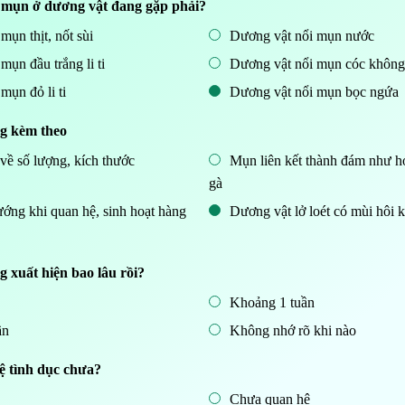
i mụn ở dương vật đang gặp phải?
mụn thịt, nốt sùi
Dương vật nổi mụn nước
mụn đầu trắng li ti
Dương vật nổi mụn cóc không
mụn đỏ li ti
Dương vật nổi mụn bọc ngứa
ng kèm theo
về số lượng, kích thước
Mụn liên kết thành đám như h
gà
ớng khi quan hệ, sinh hoạt hàng
Dương vật lở loét có mùi hôi 
g xuất hiện bao lâu rồi?
Khoảng 1 tuần
ần
Không nhớ rõ khi nào
ệ tình dục chưa?
Chưa quan hệ