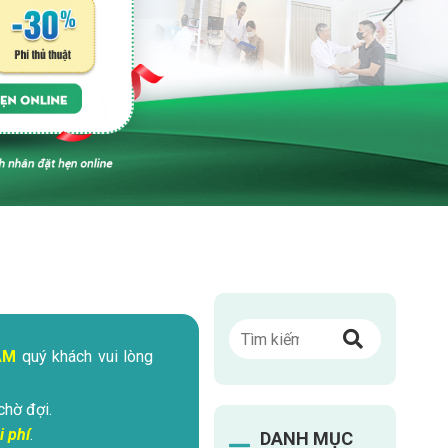
ÁM
quý khách vui lòng
chờ đợi.
i phí
.
DANH MỤC