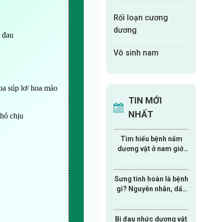
Rối loạn cương
dương
 đau
Vô sinh nam
oa súp lơ/ hoa mào
TIN MỚI
NHẤT
khó chịu
Tìm hiểu bệnh nấm
dương vật ở nam giới
từ A-Z
Sưng tinh hoàn là bệnh
gì? Nguyên nhân, dấu
hiệu và cách xử lý nam
giới cần biết
Bị đau nhức dương vật