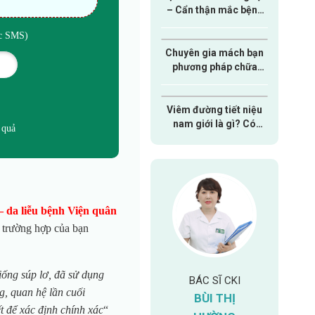
– Cẩn thận mắc bệnh
nam khoa nguy hiểm
ức SMS)
Chuyên gia mách bạn
phương pháp chữa
xuất tinh sớm hiệu quả
dành cho nam giới
Viêm đường tiết niệu
nam giới là gì? Có
 quả
nguy hiểm hay không?
 da liễu bệnh Viện quân
à trường hợp của bạn
iống súp lơ, đã sử dụng
NGÔ VIỆT HÀO
U
BÁC SĨ CKI
BÁC SĨ CKI
g, quan hệ lần cuối
BÙI THỊ
LÊ ANH TU
Chuyên khoa:
t để xác định chính xác
“