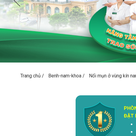
Trang chủ
/
Benh-nam-khoa
/
Nổi mụn ở vùng kín na
PHÒ
ĐẶT 