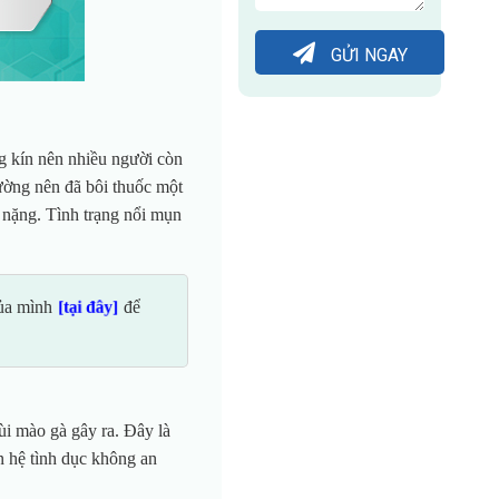
GỬI NGAY
g kín nên nhiều người còn
ường nên đã bôi thuốc một
 nặng. Tình trạng nổi mụn
của mình
để
[tại đây]
ùi mào gà gây ra. Đây là
n hệ tình dục không an