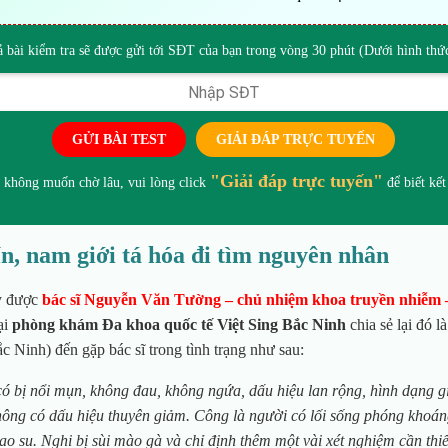
ả bài kiểm tra sẽ được gửi tới SĐT của bạn trong vòng 30 phút (Dưới hình th
GỬI BÀI TEST
GIẢI ĐÁP TRỰC TUYẾN
"Giải đáp trực tuyến"
 không muốn chờ lâu, vui lòng click
để biết kết
n, nam giới tá hóa đi tìm nguyên nhân
y được
bác sĩ Nguyễn Văn Tường – chủ nhiệm khoa truyền nhiễm –
ại
phòng khám Đa khoa quốc tế Việt Sing Bắc Ninh
chia sẻ lại đó l
Ninh) đến gặp bác sĩ trong tình trạng như sau:
ó bị nổi mụn, không đau, không ngứa, dấu hiệu lan rộng, hình dạng g
THẦY THUỐC Ư
hông có dấu hiệu thuyên giảm. Công là người có lối sống phóng khoán
TÚ, BSCKII
o su. Nghi bị sùi mào gà và chỉ định thêm một vài xét nghiệm cần thiế