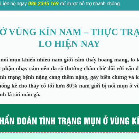
Liên hệ ngay
086 2345 169
để được hỗ trợ nhanh chóng.
 Ở VÙNG KÍN NAM – THỰC TR
LO HIỆN NAY
nổi mụn khiến nhiều nam giới cảm thấy hoang mang, lo lắ
ộ phận nhạy cảm nên đa số thường chần chừ đối với vấn đ
tình trạng bệnh nặng càng thêm nặng, gây biến chứng và k
thống kê cho thấy có tới hơn 80% nam giới bị nổi mụn ở v
nh là sùi mào gà.
HẨN ĐOÁN TÌNH TRẠNG MỤN Ở VÙNG K