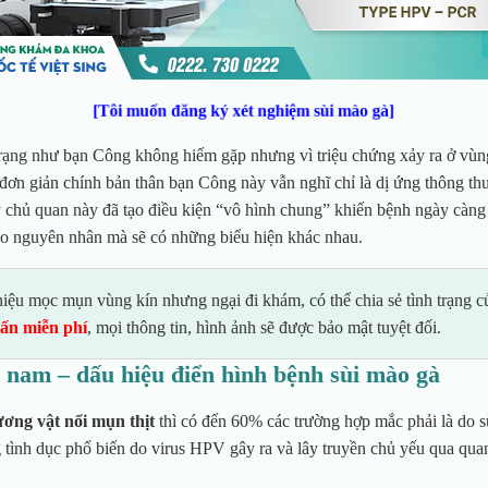
[Tôi muốn đăng ký xét nghiệm sùi mào gà]
 trạng như bạn Công không hiếm gặp nhưng vì triệu chứng xảy ra ở vùn
đơn giản chính bản thân bạn Công này vẫn nghĩ chỉ là dị ứng thông th
ý chủ quan này đã tạo điều kiện “vô hình chung” khiến bệnh ngày càng
ào nguyên nhân mà sẽ có những biểu hiện khác nhau.
iệu mọc mụn vùng kín nhưng ngại đi khám, có thể chia sẻ tình trạng 
vấn miễn phí
, mọi thông tin, hình ảnh sẽ được bảo mật tuyệt đối.
 nam – dấu hiệu điển hình bệnh sùi mào gà
ơng vật nổi mụn thịt
thì có đến 60% các trường hợp mắc phải là do s
 tình dục phổ biến do virus HPV gây ra và lây truyền chủ yếu qua qua