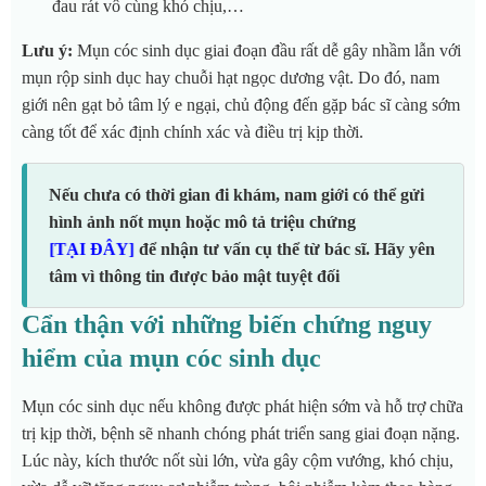
đau rát vô cùng khó chịu,…
Lưu ý:
Mụn cóc sinh dục giai đoạn đầu rất dễ gây nhầm lẫn với
mụn rộp sinh dục hay chuỗi hạt ngọc dương vật. Do đó, nam
giới nên gạt bỏ tâm lý e ngại, chủ động đến gặp bác sĩ càng sớm
càng tốt để xác định chính xác và điều trị kịp thời.
Nếu chưa có thời gian đi khám, nam giới có thể gửi
hình ảnh nốt mụn hoặc mô tả triệu chứng
để nhận tư vấn cụ thể từ bác sĩ. Hãy yên
[TẠI ĐÂY]
tâm vì thông tin được bảo mật tuyệt đối
Cẩn thận với những biến chứng nguy
hiểm của mụn cóc sinh dục
Mụn cóc sinh dục nếu không được phát hiện sớm và hỗ trợ chữa
trị kịp thời, bệnh sẽ nhanh chóng phát triển sang giai đoạn nặng.
Lúc này, kích thước nốt sùi lớn, vừa gây cộm vướng, khó chịu,