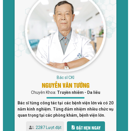
Bác sĩ CKI
NGUYỄN VĂN TƯỜNG
Chuyên Khoa:
Truyền nhiễm - Da liễu
 và
Bác sĩ từng công tác tại các bệnh viện lớn và có 20
Bá
tại
năm kinh nghiệm. Từng đảm nhiệm nhiều chức vụ
đi
quan trọng tại các phòng khám, bệnh viện lớn.
Bệ
ĐẶT HẸN NGAY
2287 Lượt đặt