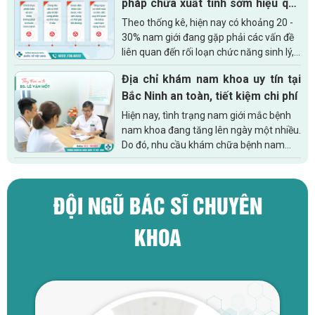
pháp chữa xuất tinh sớm hiệu quả
dành cho nam giới
Theo thống kê, hiện nay có khoảng 20 -
30% nam giới đang gặp phải các vấn đề
liên quan đến rối loạn chức năng sinh lý,
trong đó có bệnh xuất tinh sớm. Tình
Địa chỉ khám nam khoa uy tín tại
trạng này kéo dài không...
Bắc Ninh an toàn, tiết kiệm chi phí
Hiện nay, tình trạng nam giới mắc bệnh
nam khoa đang tăng lên ngày một nhiều.
Do đó, nhu cầu khám chữa bệnh nam
khoa cũng tăng theo. Để an tâm điều
trị căn bệnh của mình thì việc tìm kiếm...
ĐỘI NGŨ BÁC SĨ CHUYÊN
KHOA