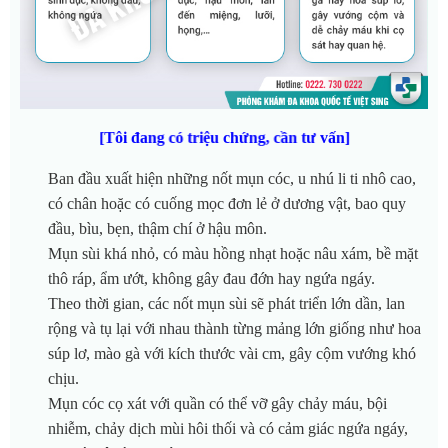
[Tôi đang có triệu chứng, cần tư vấn]
Ban đầu xuất hiện những nốt mụn cóc, u nhú li ti nhô cao,
có chân hoặc có cuống mọc đơn lẻ ở dương vật, bao quy
đầu, bìu, bẹn, thậm chí ở hậu môn.
Mụn sùi khá nhỏ, có màu hồng nhạt hoặc nâu xám, bề mặt
thô ráp, ẩm ướt, không gây đau đớn hay ngứa ngáy.
Theo thời gian, các nốt mụn sùi sẽ phát triển lớn dần, lan
rộng và tụ lại với nhau thành từng mảng lớn giống như hoa
súp lơ, mào gà với kích thước vài cm, gây cộm vướng khó
chịu.
Mụn cóc cọ xát với quần có thể vỡ gây chảy máu, bội
nhiễm, chảy dịch mùi hôi thối và có cảm giác ngứa ngáy,