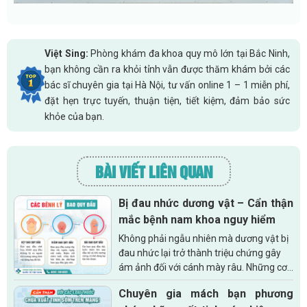
Việt Sing:
Phòng khám đa khoa quy mô lớn tại Bắc Ninh,
bạn không cần ra khỏi tỉnh vẫn được thăm khám bởi các
bác sĩ chuyên gia tại Hà Nội, tư vấn online 1 – 1 miễn phí,
đặt hẹn trực tuyến, thuận tiện, tiết kiệm, đảm bảo sức
khỏe của bạn.
BÀI VIẾT LIÊN QUAN
Bị đau nhức dương vật – Cẩn thận
mắc bệnh nam khoa nguy hiểm
Không phải ngẫu nhiên mà dương vật bị
đau nhức lại trở thành triệu chứng gây
ám ảnh đối với cánh mày râu. Những cơn
đau buốt kéo dài gây ra sự khó chịu, bứt
Chuyên gia mách bạn phương
rứt khiến bạn không thể...