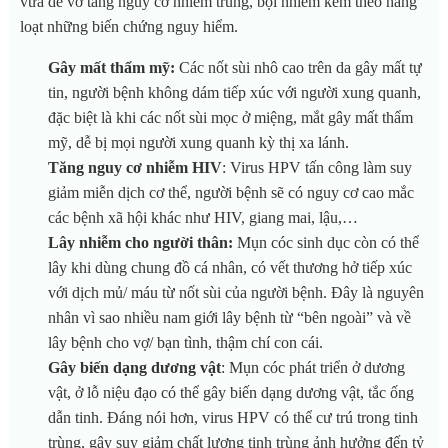
vừa dễ vỡ tăng nguy cơ nhiễm trùng, bội nhiễm kèm theo hàng
loạt những biến chứng nguy hiểm.
Gây mất thẩm mỹ:
Các nốt sùi nhô cao trên da gây mất tự
tin, người bệnh không dám tiếp xúc với người xung quanh,
đặc biệt là khi các nốt sùi mọc ở miệng, mắt gây mất thẩm
mỹ, dễ bị mọi người xung quanh kỳ thị xa lánh.
Tăng nguy cơ nhiễm HIV
: Virus HPV tấn công làm suy
giảm miễn dịch cơ thể, người bệnh sẽ có nguy cơ cao mắc
các bệnh xã hội khác như HIV, giang mai, lậu,…
Lây nhiễm cho người thân:
Mụn cóc sinh dục còn có thể
lây khi dùng chung đồ cá nhân, có vết thương hở tiếp xúc
với dịch mủ/ máu từ nốt sùi của người bệnh. Đây là nguyên
nhân vì sao nhiều nam giới lây bệnh từ “bên ngoài” và về
lây bệnh cho vợ/ bạn tình, thậm chí con cái.
Gây biến dạng dương vật
: Mụn cóc phát triển ở dương
vật, ở lỗ niệu đạo có thể gây biến dạng dương vật, tắc ống
dẫn tinh. Đáng nói hơn, virus HPV có thể cư trú trong tinh
trùng, gây suy giảm chất lượng tinh trùng ảnh hưởng đến tỷ