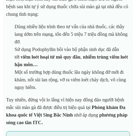
bệnh sau khi tự ý sử dụng thuốc chữa sùi mào gà tại nhà đều có
chung tình trạng:
Dùng nhiều liệu trình theo tư vấn của nhà thuốc, các thầy
lang dởm trên mạng, tốn đến 5 triệu 7 triệu đồng mà không
đỡ.
Sử dụng Podophyllin bôi vào bộ phận sinh dục đã dẫn
tới
viêm loét hoại tử mô quy đầu
,
nhiễm trùng viêm loét
hậu môn…
Một số trường hợp dùng thuốc lâu ngày không đỡ mới đi
khám, nốt sùi lan rộng, vỡ ra viêm loét chảy dịch, vô cùng
nguy hiểm.
Tuy nhiên, đừng vội lo lắng vì hiện nay đông đảo người bệnh
mắc sùi mào gà đã được điều trị hiệu quả tại
Phòng khám Đa
khoa quốc tế Việt Sing Bắc Ninh
nhờ áp dụng
phương pháp
sóng cao tần ITC.