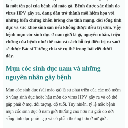
là một tên gọi của bệnh sùi mào gà. Bệnh được xác định do
virus HPV gây ra, đang dần trở thành mối hiểm họa với
những biến chứng khôn lường cho tính mạng, đời sống tình
dục và sức khỏe sinh sản nếu không được điều trị sớm. Vậy
bệnh mụn cóc sinh dục ở nam giới là gì, nguyên nhân, triệu
chứng của bệnh như thế nào và cách hỗ trợ điều trị ra sao?
sẽ được Bác sĩ Tường chia sẻ cụ thể trong bài viết dưới
đây.
Mụn cóc sinh dục nam và những
nguyên nhân gây bệnh
Mụn cóc sinh dục (sùi mào gà) là sự phát triển của các mô mềm
ở vùng sinh dục hoặc hậu môn do virus HPV gây ra và có thể
gặp phải ở mọi đối tượng, độ tuổi. Tuy nhiên, tỷ lệ mắc bệnh
mụn cóc sinh dục ở nam giới thường cao hơn nữ giới do đời
sống tình dục phức tạp và có phần thoáng hơn ở nữ giới.