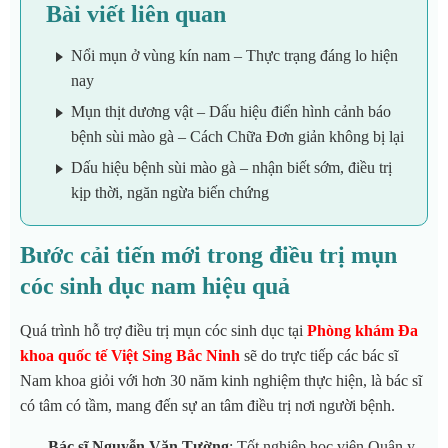
Bài viết liên quan
Nổi mụn ở vùng kín nam – Thực trạng đáng lo hiện
nay
Mụn thịt dương vật – Dấu hiệu điển hình cảnh báo
bệnh sùi mào gà – Cách Chữa Đơn giản không bị lại
Dấu hiệu bệnh sùi mào gà – nhận biết sớm, điều trị
kịp thời, ngăn ngừa biến chứng
Bước cải tiến mới trong điều trị mụn
cóc sinh dục nam hiệu quả
Quá trình hỗ trợ điều trị mụn cóc sinh dục tại
Phòng khám Đa
khoa quốc tế Việt Sing Bắc Ninh
sẽ do trực tiếp các bác sĩ
Nam khoa giỏi với hơn 30 năm kinh nghiệm thực hiện, là bác sĩ
có tâm có tầm, mang đến sự an tâm điều trị nơi người bệnh.
Bác sĩ Nguyễn Văn Tường
: Tốt nghiệp học viện Quân y,