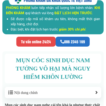
PHÒNG KHÁM
luôn tiếp nhận số lượng lớn bệnh nhân.
KHI
ĐẾN KHÁM
quý khách vui lòng
ĐẶT LỊCH HẸN TRƯỚC
.
Sẽ được cấp mã số khám ưu tiên, không mất thời gian
xếp hàng, chờ đợi.
Đặc biệt, khi đặt lịch hẹn trước
giảm 30% chi phí
.
Tư vấn online 24/24
086 2345 169
MỤN CÓC SINH DỤC NAM
TƯỞNG VÔ HẠI MÀ NGUY
HIỂM KHÔN LƯỜNG
Nội dung chính
Mụn cóc sinh dục nam nghe cái tên khá lạ nhưng thực chất