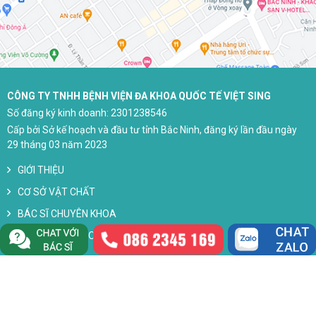
CÔNG TY TNHH BỆNH VIỆN ĐA KHOA QUỐC TẾ VIỆT SING
Số đăng ký kinh doanh: 2301238546
Cấp bởi Sở kế hoạch và đầu tư tỉnh Bắc Ninh, đăng ký lần đầu ngày
29 tháng 03 năm 2023
GIỚI THIỆU
CƠ SỞ VẬT CHẤT
BÁC SĨ CHUYÊN KHOA
CHÍNH SÁCH BẢO MẬT
LIÊN HỆ
Copyright 2023 by Phòng Khám Đa Khoa Quốc Tế Việt Sing. All rights
reserved