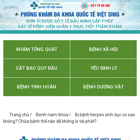
KHÁM TỔNG QUÁT
BỆNH XÃ HỘI
CẮT BAO QUY ĐẦU
YẾU SINH LÝ
BỆNH TINH HOÀN
BỆNH DƯƠNG VẬT
Trang chủ
/
Benh-nam-khoa
/
Bị bệnh herpes sinh dục có sao
không? Chữa bệnh thế nào để không lo tái phát?