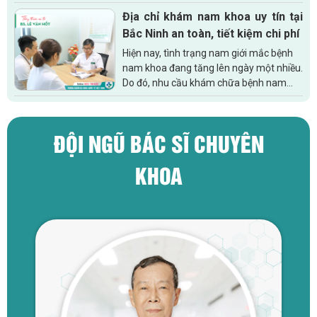
trong đó có bệnh xuất tinh sớm. Tình
Địa chỉ khám nam khoa uy tín tại
trạng này kéo dài không...
Bắc Ninh an toàn, tiết kiệm chi phí
Hiện nay, tình trạng nam giới mắc bệnh
nam khoa đang tăng lên ngày một nhiều.
Do đó, nhu cầu khám chữa bệnh nam
khoa cũng tăng theo. Để an tâm điều
trị căn bệnh của mình thì việc tìm kiếm...
ĐỘI NGŨ BÁC SĨ CHUYÊN
KHOA