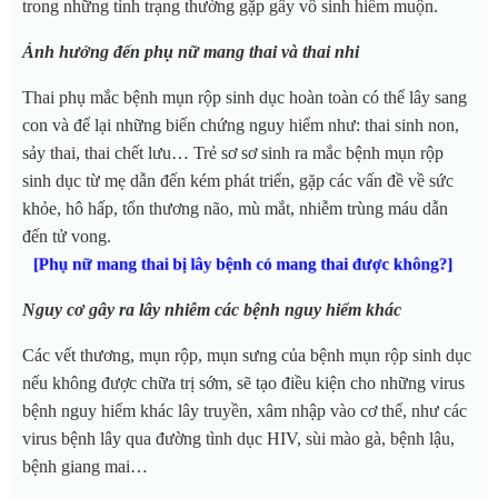
trong những tình trạng thường gặp gây vô sinh hiếm muộn.
Ảnh hưởng đến phụ nữ mang thai và thai nhi
Thai phụ mắc bệnh mụn rộp sinh dục hoàn toàn có thể lây sang
con và để lại những biến chứng nguy hiểm như: thai sinh non,
sảy thai, thai chết lưu… Trẻ sơ sơ sinh ra mắc bệnh mụn rộp
sinh dục từ mẹ dẫn đến kém phát triển, gặp các vấn đề về sức
khỏe, hô hấp, tổn thương não, mù mắt, nhiễm trùng máu dẫn
đến tử vong.
[Phụ nữ mang thai bị lây bệnh có mang thai được không?]
Nguy cơ gây ra lây nhiễm các bệnh nguy hiểm khác
Các vết thương, mụn rộp, mụn sưng của bệnh mụn rộp sinh dục
nếu không được chữa trị sớm, sẽ tạo điều kiện cho những virus
bệnh nguy hiểm khác lây truyền, xâm nhập vào cơ thể, như các
virus bệnh lây qua đường tình dục HIV,
sùi mào gà
, bệnh lậu,
bệnh giang mai…