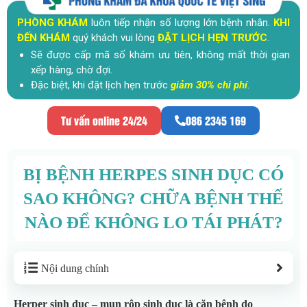
PHÒNG KHÁM
luôn tiếp nhận số lượng lớn bệnh nhân.
KHI
ĐẾN KHÁM
quý khách vui lòng
ĐẶT LỊCH HẸN TRƯỚC
.
Sẽ được cấp mã số khám ưu tiên, không mất thời gian
xếp hàng, chờ đợi.
Đặc biệt, khi đặt lịch hẹn trước
giảm 30% chi phí
.
Tư vấn online 24/24
086 2345 169
BỊ BỆNH HERPES SINH DỤC CÓ
SAO KHÔNG? CHỮA BỆNH THẾ
NÀO ĐỂ KHÔNG LO TÁI PHÁT?
Nội dung chính
Herper sinh dục – mụn rộp sinh dục là căn bệnh do