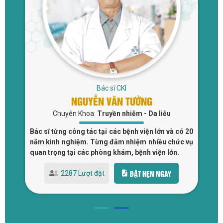
Bác sĩ CKI
NGUYỄN VĂN TƯỜNG
Chuyên Khoa:
Truyền nhiễm - Da liễu
 và
Bác sĩ từng công tác tại các bệnh viện lớn và có 20
Bá
tại
năm kinh nghiệm. Từng đảm nhiệm nhiều chức vụ
đi
quan trọng tại các phòng khám, bệnh viện lớn.
Bệ
ĐẶT HẸN NGAY
2287 Lượt đặt