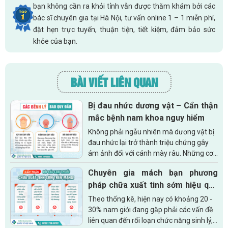
bạn không cần ra khỏi tỉnh vẫn được thăm khám bởi các
bác sĩ chuyên gia tại Hà Nội, tư vấn online 1 – 1 miễn phí,
đặt hẹn trực tuyến, thuận tiện, tiết kiệm, đảm bảo sức
khỏe của bạn.
BÀI VIẾT LIÊN QUAN
Bị đau nhức dương vật – Cẩn thận
mắc bệnh nam khoa nguy hiểm
Không phải ngẫu nhiên mà dương vật bị
đau nhức lại trở thành triệu chứng gây
ám ảnh đối với cánh mày râu. Những cơn
đau buốt kéo dài gây ra sự khó chịu, bứt
Chuyên gia mách bạn phương
rứt khiến bạn không thể...
pháp chữa xuất tinh sớm hiệu quả
dành cho nam giới
Theo thống kê, hiện nay có khoảng 20 -
30% nam giới đang gặp phải các vấn đề
liên quan đến rối loạn chức năng sinh lý,